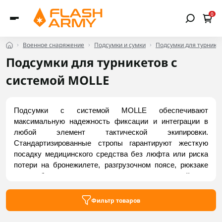
0
Военное снаряжение
Подсумки и сумки
Подсумки для турнике
Подсумки для турникетов с
системой MOLLE
Подсумки с системой MOLLE обеспечивают 
максимальную надежность фиксации и интеграции в 
любой элемент тактической экипировки. 
Стандартизированные стропы гарантируют жесткую 
посадку медицинского средства без люфта или риска 
потери на бронежилете, разгрузочном поясе, рюкзаке 
или любом другом элементе снаряжения с ячейками. 
Высокопрочные материалы и текстильные фиксаторы 
устойчивы к разрывам, стиранию и экстремальным 
Фильтр товаров
погодным условиям. Заказать актуальные модели 
можно на Flash Army.