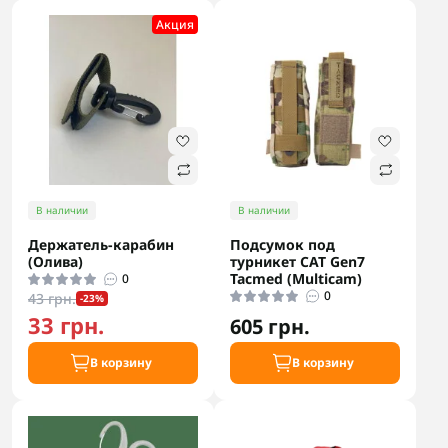
Акция
В наличии
В наличии
Держатель-карабин
Подсумок под
(Олива)
турникет CAT Gen7
Tacmed (Multicam)
0
0
43 грн.
-23%
33 грн.
605 грн.
В корзину
В корзину