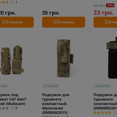
1
43 грн.
-23%
33 грн.
20 грн.
35 грн.
В корзину
В корзину
В ко
личии
В наличии
В наличии
умок под
Подсумок для
Подсумок д
икет CAT Gen7
турникета
турникета
ed (Multicam)
компактный.
компактный
Мультикам
(00000002261
0
(00000002015)
0