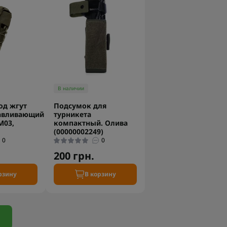
В наличии
од жгут
Подсумок для
авливающий
турникета
М03,
компактный. Олива
(00000002249)
0
0
200 грн.
рзину
В корзину