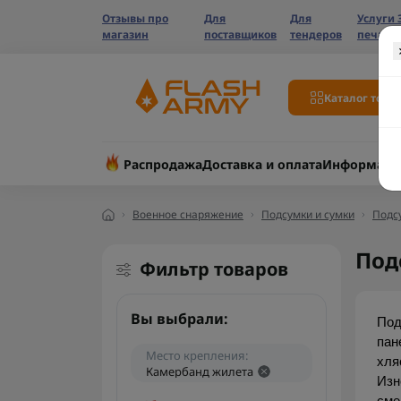
Отзывы про
Для
Для
Услуги 
магазин
поставщиков
тендеров
печати
Каталог това
Распродажа
Доставка и оплата
Информаци
Военное снаряжение
Подсумки и сумки
Подс
Под
Фильтр товаров
Вы выбрали:
Под
пан
Место крепления:
хля
Камербанд жилета
Изн