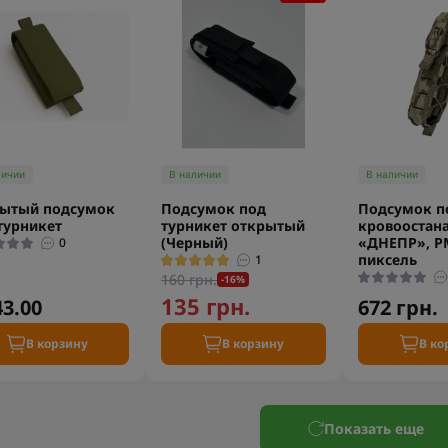
личии
В наличии
В наличии
рытый подсумок
Подсумок под
Подсумок п
турникет
турникет открытый
кровоостан
(Черный)
«ДНЕПР», Р
0
пиксель
1
160 грн.
-16%
135 грн.
43.00
672 грн.
В корзину
В корзину
В ко
Показать еще