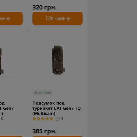
320 грн.
рзину
В корзину
В наличии
од
Подсумок под
T Gen7
турникет CAT Gen7 TQ
l)
(Multicam)
0
1
385 грн.