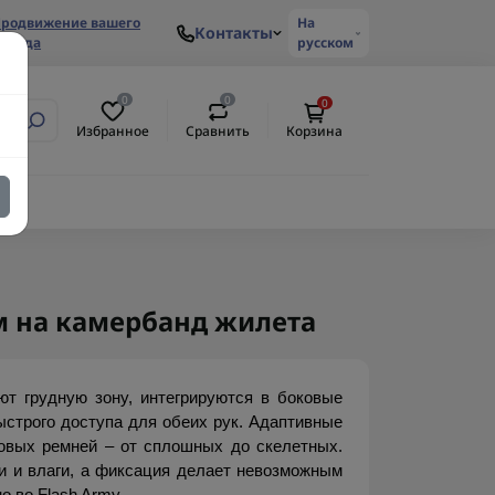
родвижение вашего
На
Контакты
ренда
русском
0
0
0
Избранное
Сравнить
Корзина
м на камербанд жилета
т грудную зону, интегрируются в боковые 
ыстрого доступа для обеих рук. Адаптивные 
овых ремней – от сплошных до скелетных. 
 и влаги, а фиксация делает невозможным 