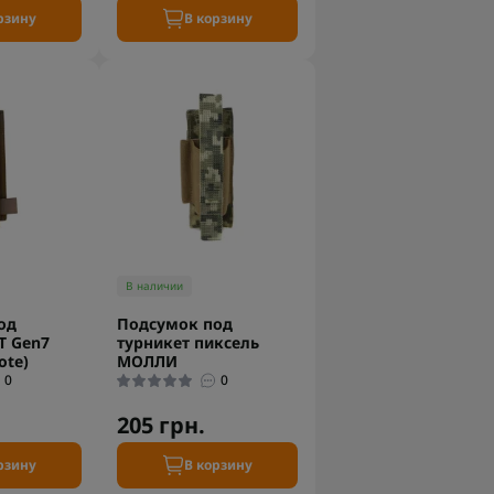
рзину
В корзину
В наличии
од
Подсумок под
T Gen7
турникет пиксель
ote)
МОЛЛИ
0
0
205 грн.
рзину
В корзину