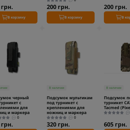
 грн.
200 грн.
200 грн.
В корзину
В корзину
В ко
личии
В наличии
В наличии
сумок черный
Подсумок мультикам
Подсумок п
турникет с
под турникет с
турникет CA
лениями для
креплениями для
Tacmed (Pixe
иц и маркера
ножниц и маркера
0
0
 грн.
320 грн.
605 грн.