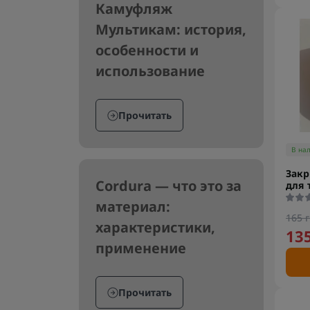
Камуфляж
Мультикам: история,
особенности и
использование
Прочитать
В на
Зак
Cordura — что это за
для 
материал:
165 г
характеристики,
135
применение
Прочитать