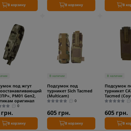
В корзину
В корзину
В ко
личии
В наличии
В наличии
умок под жгут
Подсумок под
Подсумок п
воостанавливающий
турникет Sich Tacmed
турникет CA
ПР», РМ01 Gen2,
(Multicam)
Tacmed (Coy
тикам оригинал
0
0
 грн.
605 грн.
605 грн.
В корзину
В корзину
В ко