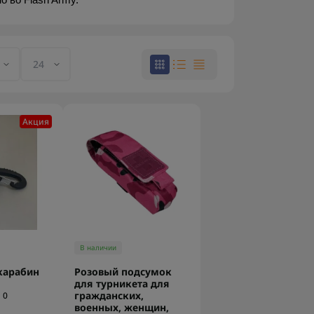
 во Flash Army.
Акция
В наличии
карабин
Розовый подсумок
для турникета для
гражданских,
0
военных, женщин,