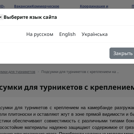
3D-
Вакансии
Коммерческое
Координация и
П
предложение
сотрудничество
б
×
Выберите язык сайта
ров
На русском
English
Українська
Закрыть
я
Блог
Контакты
умки для турникетов
Подсумки для турникетов с креплением на ..
сумки для турникетов с крепление
сумки для турникетов с креплением на камербанде разгружаю
ели плитоноски и оставляют жгут в зоне прямой видимости и б
стики обеспечивают совместимость с различными типами бок
осостойкие материалы надежно защищают содержимое от грязи