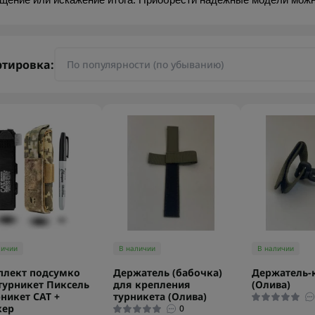
щение или искажение итога. Приобрести надежные модели можно
ртировка:
личии
В наличии
В наличии
плект подсумко
Держатель (бабочка)
Держатель-
турникет Пиксель
для крепления
(Олива)
рникет САТ +
турникета (Олива)
кер
0