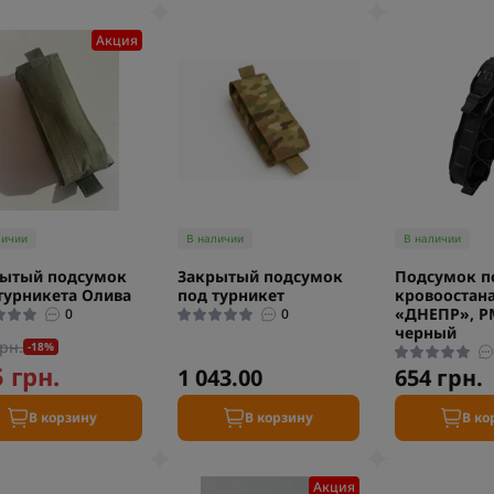
Акция
личии
В наличии
В наличии
рытый подсумок
Закрытый подсумок
Подсумок п
турникета Олива
под турникет
кровоостан
«ДНЕПР», Р
0
0
черный
рн.
-18%
 грн.
1 043.00
654 грн.
В корзину
В корзину
В ко
Акция