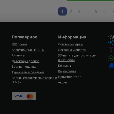
1
2
3
4
5
6
>
Популярное
Информация
FPV дроны
Договор оферты
Автомобильные РЭБы
Доставка и оплата
Антенны
3D-печать для милитари-
инженерии
Детекторы дронов
Контакты
Военная одежда
Карта сайта
Турникеты и бандажи
Производители
Военные/тактические аптечки
(AMЗИ)
Акции