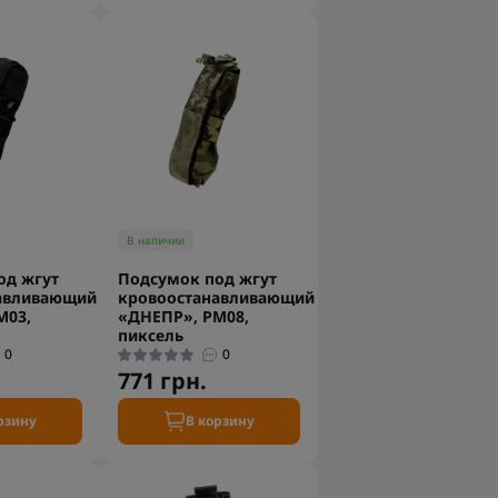
В наличии
од жгут
Подсумок под жгут
авливающий
кровоостанавливающий
М03,
«ДНЕПР», РМ08,
пиксель
0
0
771 грн.
рзину
В корзину