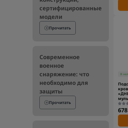
сертифицированные
модели
Прочитать
Современное
военное
снаряжение: что
В на
необходимо для
Подс
кро
защиты
«ДНЕ
муль
Прочитать
678