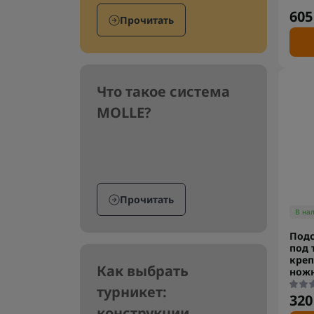
605
Прочитать
Что такое система
MOLLE?
Прочитать
В на
Под
под 
креп
Как выбрать
ножн
турникет:
320
конструкции,