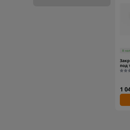
В на
Зак
под 
1 0