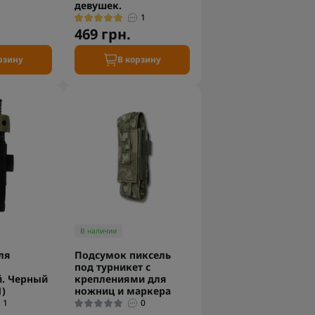
девушек.
1
469 грн.
рзину
В корзину
В наличии
ля
Подсумок пиксель
под турникет с
. Черный
креплениями для
)
ножниц и маркера
1
0