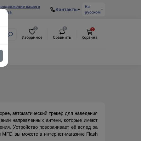
родвижение вашего
На
Контакты
ренда
русском
0
0
0
Избранное
Сравнить
Корзина
рее, автоматический трекер для наведения 
ании направленных антенн, которые имеют 
ния. Устройство поворачивает её вслед за 
и MFD вы можете в интернет-магазине Flash 