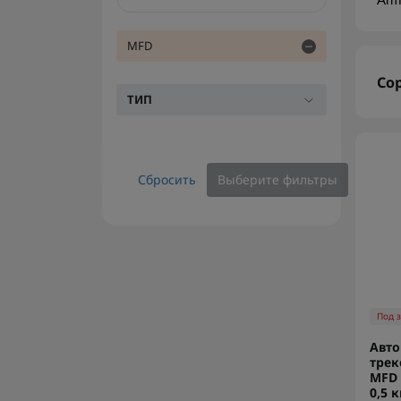
Arm
MFD
Со
ТИП
Сбросить
Выберите фильтры
Под 
Авто
трек
MFD 
0,5 к