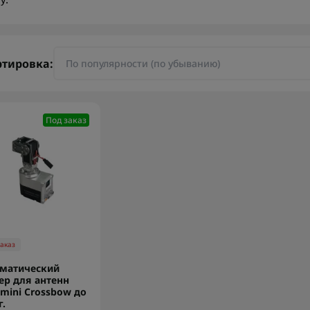
y.
ртировка:
Под заказ
заказ
матический
ер для антенн
mini Crossbow до
г.