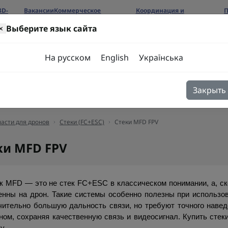
3D-
Вакансии
Коммерческое
Координация и
П
предложение
сотрудничество
б
×
Выберите язык сайта
ров
На русском
English
Українська
Закрыть
я
Блог
Контакты
асти для дронов
Стеки (FC+ESC)
Стеки MFD FPV
ки MFD FPV
к MFD — это не стек FC+ESC в классическом понимании, а, ско
енны на дрон. Такие системы особенно полезны при использов
чительно большую дальность связи, но требуют точного наведе
ном, сохраняя качественную связь и видеосигнал. Купить стек