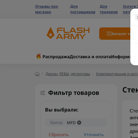
Отзывы про
Для
Для
Услуги 
магазин
поставщиков
тендеров
печати
Каталог това
Распродажа
Доставка и оплата
Информаци
Дроны, РЕБЫ, детекторы
Комплектующие и запч
Сте
Фильтр товаров
Вы выбрали:
Сте
ант
Бренд:
MFD
зна
дро
Сбросить
Уточнить