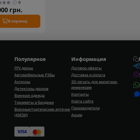
0
000 грн.
В корзину
Популярное
Информация
FPV дроны
Договор оферты
Автомобильные РЭБы
Доставка и оплата
Антенны
3D-печать для милитари-
инженерии
Детекторы дронов
Контакты
Военная одежда
Карта сайта
Турникеты и бандажи
Производители
Военные/тактические аптечки
(AMЗИ)
Акции