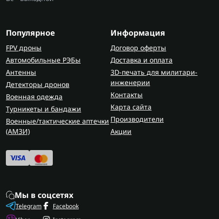
Популярное
Информация
FPV дроны
Договор оферты
Автомобильные РЭБы
Доставка и оплата
Антенны
3D-печать для милитари-
инженерии
Детекторы дронов
Контакты
Военная одежда
Карта сайта
Турникеты и бандажи
Производители
Военные/тактические аптечки
(AMЗИ)
Акции
Мы в соцсетях
Telegram
Facebook