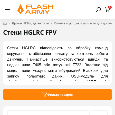
0
Дроны, РЕБЫ, детекторы
Комплектующие и запчасти для дронов
Стеки HGLRC FPV
Стеки HGLRC відповідають за обробку команд 
керування, стабілізацію польоту та контроль роботи 
двигунів. Найчастіше використовуються швидкі та 
надійні чипи F405 або потужніші F722. Залежно від 
моделі вони можуть мати вбудований Blackbox для 
запису польотних даних, OSD-модуль для 
відображення інформації на відео та кілька UART-портів 
для підключення додаткового обладнання. Вибирайте 
стеки від HGLRC у каталозі Flash Army.
Фильтр товаров