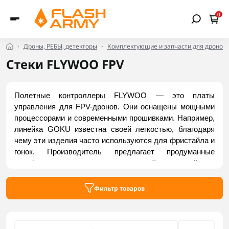
0
Дроны, РЕБЫ, детекторы
Комплектующие и запчасти для дронов
Стеки FLYWOO FPV
Полетные контроллеры FLYWOO — это платы 
управления для FPV-дронов. Они оснащены мощными 
процессорами и современными прошивками. Например, 
линейка GOKU известна своей легкостью, благодаря 
чему эти изделия часто используются для фристайла и 
гонок. Производитель предлагает продуманные 
разъёмы для подключения двигателей и модулей, что 
делает обслуживание и модернизацию доступными и 
удобными. Проверенные стеки FLYWOO представлены 
Фильтр товаров
в интернет-магазине Flash Army.