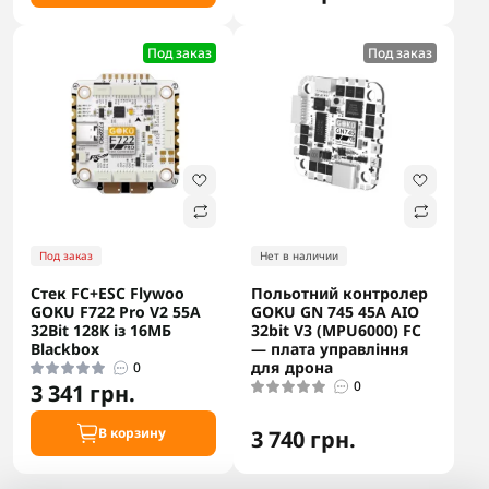
Под заказ
Под заказ
Под заказ
Нет в наличии
Стек FC+ESC Flywoo
Польотний контролер
GOKU F722 Pro V2 55A
GOKU GN 745 45A AIO
32Bit 128K із 16МБ
32bit V3 (MPU6000) FC
Blackbox
— плата управління
для дрона
0
0
3 341 грн.
В корзину
3 740 грн.