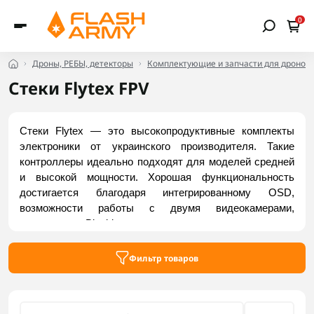
0
Дроны, РЕБЫ, детекторы
Комплектующие и запчасти для дронов
Стеки Flytex FPV
Стеки Flytex — это высокопродуктивные комплекты 
электроники от украинского производителя. Такие 
контроллеры идеально подходят для моделей средней 
и высокой мощности. Хорошая функциональность 
достигается благодаря интегрированному OSD, 
возможности работы с двумя видеокамерами, 
встроенному Blackbox для записи телеметрии и многим 
другим продуманным опциям. Заказать стеки бренда 
Flytex вы можете на сайте Flash Army.
Фильтр товаров