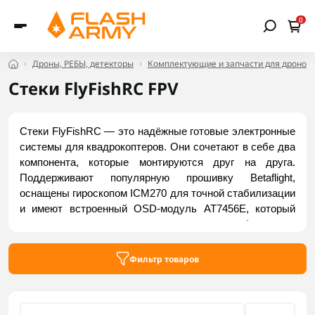
0
Дроны, РЕБЫ, детекторы
Комплектующие и запчасти для дронов
Стеки FlyFishRC FPV
Стеки FlyFishRC — это надёжные готовые электронные 
системы для квадрокоптеров. Они сочетают в себе два 
компонента, которые монтируются друг на друга. 
Поддерживают популярную прошивку Betaflight, 
оснащены гироскопом ICM270 для точной стабилизации 
и имеют встроенный OSD-модуль AT7456E, который 
позволяет выводить полетную информацию 
непосредственно на видеоизображение. Для записи 
данных предусмотрено 16 МБ памяти Blackbox. Купить 
Фильтр товаров
стеки от FlyFishRC можно на Flash Army.