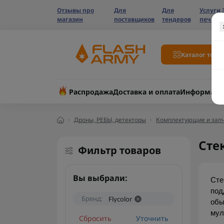
Отзывы про
Для
Для
Услуги 
магазин
поставщиков
тендеров
печати
Каталог това
Распродажа
Доставка и оплата
Информаци
Дроны, РЕБЫ, детекторы
Комплектующие и запч
Стек
Фильтр товаров
Вы выбрали:
Сте
под
Бренд:
Flycolor
обы
мул
Сбросить
Уточнить