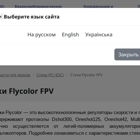
3D-
Вакансии
Коммерческое
Координация и
П
предложение
сотрудничество
б
×
Выберите язык сайта
ров
На русском
English
Українська
Закрыть
я
Блог
Контакты
асти для дронов
Стеки (FC+ESC)
Стеки Flycolor FPV
и Flycolor FPV
ки Flycolor — это высокотехнологичные регуляторы скорости и
держивают протоколы Dshot300, Oneshot125, Oneshot42, Multis
чно осуществляется от литий-полимерных аккумулятор
ьтикоптеров. Подробнее ознакомиться с характеристиками стеков