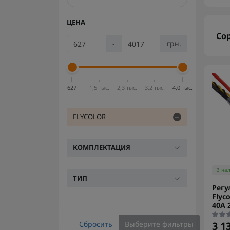
ЦЕНА
Со
-
грн.
627
1,5 тыс.
2,3 тыс.
3,2 тыс.
4,0 тыс.
FLYCOLOR
КОМПЛЕКТАЦИЯ
В на
ТИП
Регу
Flyco
40A 
Сбросить
Выберите фильтры
3 1