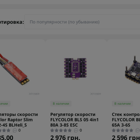
ртировка:
личии
В наличии
В наличии
ляторы скорости
Регулятор скорости
Стек контро
lor Raptor Slim
FLYCOLOR BLS 05 4in1
FLYCOLOR BL
2-4S BLHeli_S
80A 3-8S ESC
65A 3-6S
0
0
35.00
2 976 грн.
2 596 грн