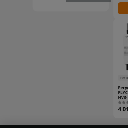
Нет 
Регу
FLYC
HV3-
4 0