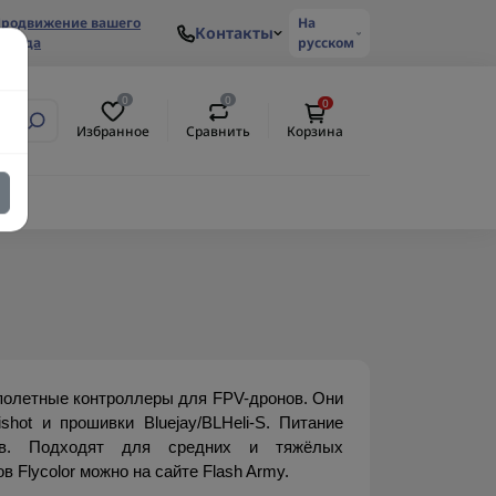
родвижение вашего
На
Контакты
ренда
русском
0
0
0
Избранное
Сравнить
Корзина
 полетные контроллеры для FPV-дронов. Они 
hot и прошивки Bluejay/BLHeli-S. Питание 
ов. Подходят для средних и тяжёлых 
 Flycolor можно на сайте Flash Army.