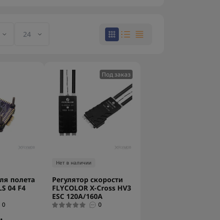
Под заказ
Нет в наличии
ля полета
Регулятор скорости
S 04 F4
FLYCOLOR X-Cross HV3
ESC 120A/160A
0
0
.