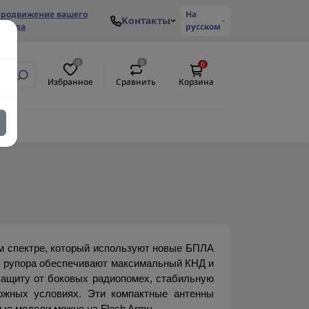
родвижение вашего
На
Контакты
ренда
русском
0
0
0
Избранное
Сравнить
Корзина
 спектре, который используют новые БПЛА 
я рупора обеспечивают максимальный КНД и 
ащиту от боковых радиопомех, стабильную 
жных условиях. Эти компактные антенны 