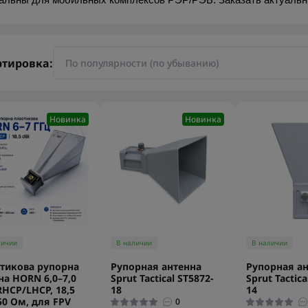
альны для мобильных комплексов РЭР/РЭБ. Заказать актуальны
ртировка:
Новинка
Новинка
личии
В наличии
В наличии
тикова рупорна
Рупорная антенна
Рупорная а
на HORN 6,0–7,0
Sprut Tactical ST5872-
Sprut Tactica
RHCP/LHCP, 18,5
18
14
 50 Ом, для FPV
0