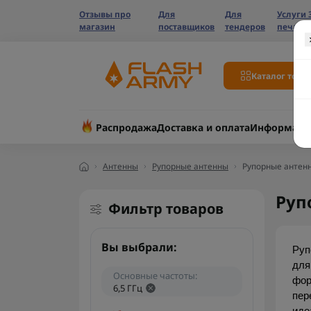
Отзывы про
Для
Для
Услуги 
магазин
поставщиков
тендеров
печати
Каталог това
Распродажа
Доставка и оплата
Информаци
Антенны
Рупорные антенны
Рупорные антенн
Руп
Фильтр товаров
Вы выбрали:
Руп
для
Основные частоты:
фор
6,5 ГГц
пер