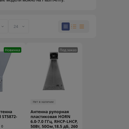
е модели можно на Flash Army.
Новинка
Под заказ
Нет в наличии
нтенна
Антенна рупорная
l ST5872-
пластиковая HORN
6.0-7.0 ГГц, RHCP-LHCP,
50Вт, 50Ом,18.5 дБ, 260
0