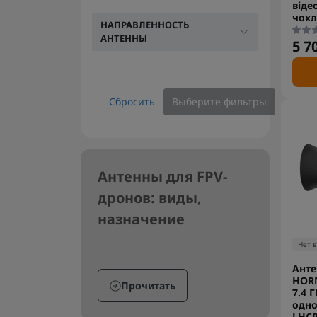
віде
чохл
НАПРАВЛЕННОСТЬ
АНТЕННЫ
5 7
Сбросить
Выберите фильтры
Антенны для FPV-
дронов: виды,
назначение
Нет 
Анте
HORN
Прочитать
7.4 Г
одно
LHCP,