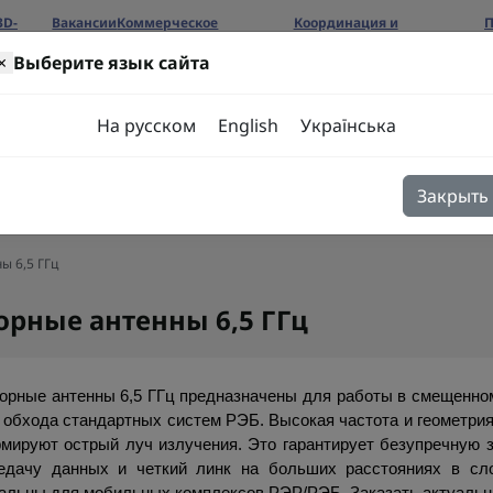
3D-
Вакансии
Коммерческое
Координация и
П
предложение
сотрудничество
б
×
Выберите язык сайта
ров
На русском
English
Українська
Закрыть
я
Блог
Контакты
ы 6,5 ГГц
орные антенны 6,5 ГГц
орные антенны 6,5 ГГц предназначены для работы в смещенном
 обхода стандартных систем РЭБ. Высокая частота и геометри
мируют острый луч излучения. Это гарантирует безупречную з
едачу данных и четкий линк на больших расстояниях в сло