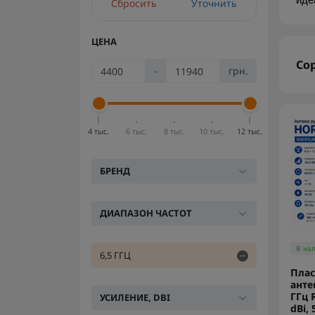
иде
Сбросить
Уточнить
ЦЕНА
Со
-
грн.
4 тыс.
6 тыс.
8 тыс.
10 тыс.
12 тыс.
БРЕНД
ДИАПАЗОН ЧАСТОТ
В на
6,5 ГГЦ
Плас
анте
ГГц 
УСИЛЕНИЕ, DBI
dBi,