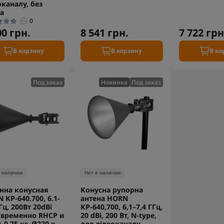
оканалу, без
а
0
00 грн.
8 541 грн.
7 722 грн
В корзину
В корзину
В ко
Под заказ
Новинка
Под заказ
в наличии
Нет в наличии
нна конусная
Конусна рупорна
 КР-640.700, 6.1-
антена HORN
Гц, 200Вт 20dBi
КР-640,700, 6,1–7,4 ГГц,
временно RHCP и
20 dBi, 200 Вт, N-type,
 0.75 кг, Ø220 x
для відеоканалу