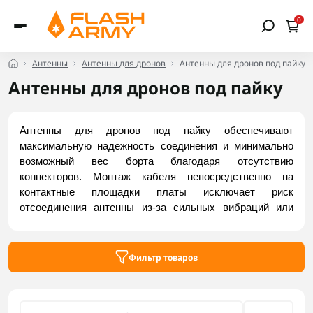
0
Антенны
Антенны для дронов
Антенны для дронов под пайку
Антенны для дронов под пайку
Антенны для дронов под пайку обеспечивают 
максимальную надежность соединения и минимально 
возможный вес борта благодаря отсутствию 
коннекторов. Монтаж кабеля непосредственно на 
контактные площадки платы исключает риск 
отсоединения антенны из-за сильных вибраций или 
ударов. Прямая пая обеспечивает идеальный 
физический контакт и позволяет избежать любых 
переходов среды, что гарантирует нулевые потери 
Фильтр товаров
сигнала и максимально низкий КСВ. Купить доступные 
модели можно на Flash Army.