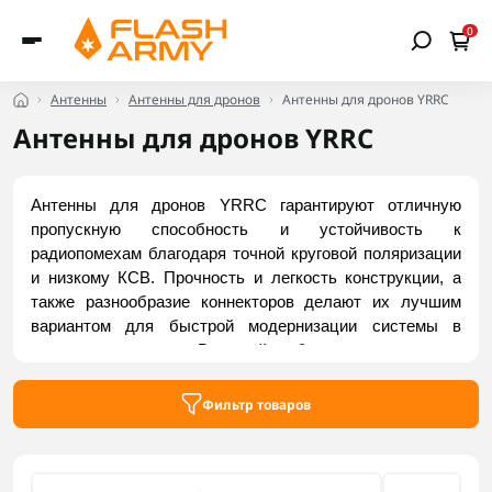
0
Антенны
Антенны для дронов
Антенны для дронов YRRC
Антенны для дронов YRRC
Антенны для дронов YRRC гарантируют отличную 
пропускную способность и устойчивость к 
радиопомехам благодаря точной круговой поляризации 
и низкому КСВ. Прочность и легкость конструкции, а 
также разнообразие коннекторов делают их лучшим 
вариантом для быстрой модернизации системы в 
полевых условиях. В линейке бренда представлен 
набор для телеметрии, работающий в низких 
диапазонах, позволяющий получить максимальную 
Фильтр товаров
дальность и стабильность ссылки. Приобрести 
актуальные модели можно на Flash Army.