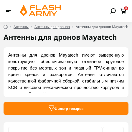
0
Антенны
Антенны для дронов
Антенны для дронов Mayatech
Антенны для дронов Mayatech
Антенны для дронов Mayatech имеют выверенную 
конструкцию, обеспечивающую отличное круговое 
покрытие без мертвых зон и плавный FPV-сигнал во 
время кренов и разворотов. Антенны отличаются 
качественной фабричной сборкой, стабильным низким 
КСВ и высокой механической прочностью корпусов и 
фидеров. В линейке представлен комплект телеметрии 
с радиатором охлаждения и дипольными антеннами для 
надежной связи с дроном на больших тактических 
Фильтр товаров
дистанциях. Приобрести актуальные модели можно на 
Flash Army.