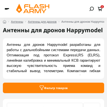
0
Антенны
Антенны для дронов
Антенны для дронов Happymode
Антенны для дронов Happymodel
Антенны для дронов Happymodel разработаны для 
работы с дальнобойными системами передачи данных. 
Оптимизация под протокол ExpressLRS (ELRS), 
линейная калибровка и минимальный КСВ гарантируют 
высокую чувствительность приема команд и 
стабильный вывод телеметрии. Компактная гибкая 
кострукция с минимальным весом и фирменными 
коннекторами IPEX делает эти антенны удобыми для 
обслуживания FPV-бортов в полевых условиях. 
Фильтр товаров
Приобрести актуальные модели можно на Flash Army.