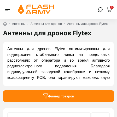
0
Антенны
Антенны для дронов
Антенны для дронов Flytex
Антенны для дронов Flytex
Антенны для дронов Flytex оптимизированы для 
поддержания стабильного линка на предельных 
расстояниях от оператора и во время активного 
радиоэлектронного подавления. Благодаря 
индивидуальной заводской калибровке и низкому 
коэффициенту КСВ, они гарантируют максимальную 
дальность сигнала и эффективное использование 
мощности передатчика. Прочная конструкция 
предохраняет элементы от полетных вибраций и 
Фильтр товаров
повреждений. Приобрести актуальные модели можно на 
Flash Army.