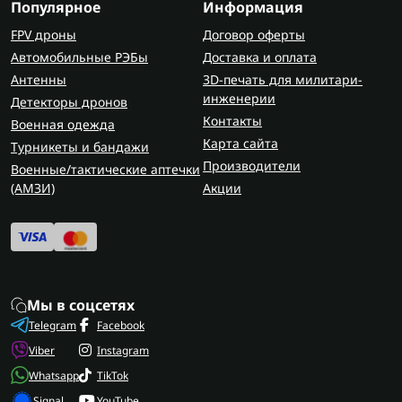
Популярное
Информация
FPV дроны
Договор оферты
Автомобильные РЭБы
Доставка и оплата
Антенны
3D-печать для милитари-
инженерии
Детекторы дронов
Контакты
Военная одежда
Карта сайта
Турникеты и бандажи
Производители
Военные/тактические аптечки
(AMЗИ)
Акции
Мы в соцсетях
Telegram
Facebook
Viber
Instagram
Whatsapp
TikTok
Signal
YouTube