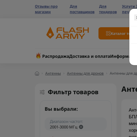
Отзывы про
Для
Для
Услуги 
магазин
поставщиков
тендеров
печати
Каталог това
Распродажа
Доставка и оплата
Информаци
Антенны
Антенны для дронов
Антенны для др
Ант
Фильтр товаров
Вы выбрали:
Ант
БПЛ
Диапазон частот:
мин
2001-3000 МГц
хор