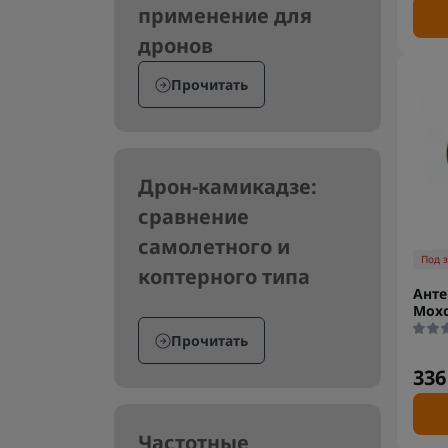
применение для
дронов
Прочитать
Дрон-камикадзе:
сравнение
самолетного и
Под 
коптерного типа
Анте
Moxo
Прочитать
336
Частотные