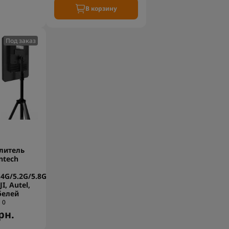
В корзину
Под заказ
литель
ntech
4G/5.2G/5.8G
I, Autel,
белей
0
рн.