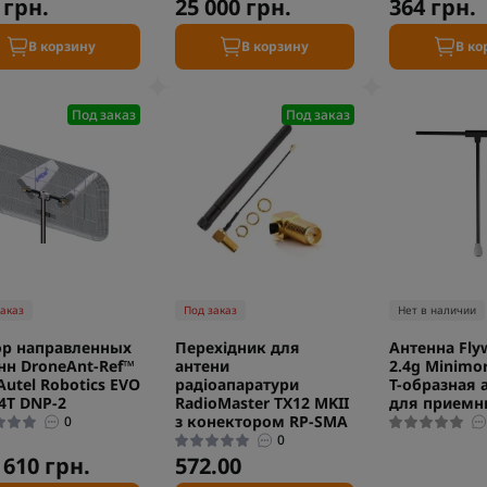
 грн.
25 000 грн.
364 грн.
В корзину
В корзину
В ко
Под заказ
Под заказ
заказ
Под заказ
Нет в наличии
р направленных
Перехідник для
Антенна Fly
нн DroneAnt-Ref™
антени
2.4g Minimo
Autel Robotics EVO
радіоапаратури
T-образная 
4T DNP-2
RadioMaster TX12 MKII
для приемн
з конектором RP-SMA
0
0
 610 грн.
572.00