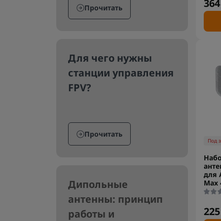
364
Прочитать
Для чего нужны
станции управления
FPV?
Прочитать
Под 
Набо
анте
для 
Дипольные
Max 
антенны: принцип
225
работы и