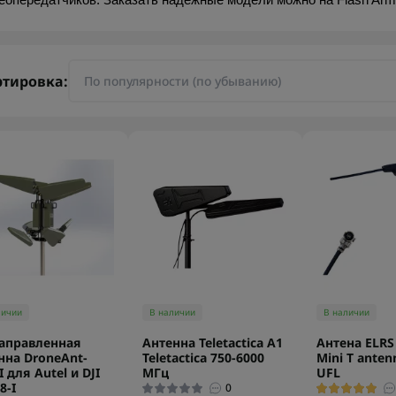
еопередатчиков. Заказать надежные модели можно на Flash Arm
ртировка:
личии
В наличии
В наличии
аправленная
Антенна Teletactica А1
Антена ELRS 
нна DroneAnt-
Teletactica 750-6000
Mini T anten
I для Autel и DJI
МГц
UFL
8-I
0