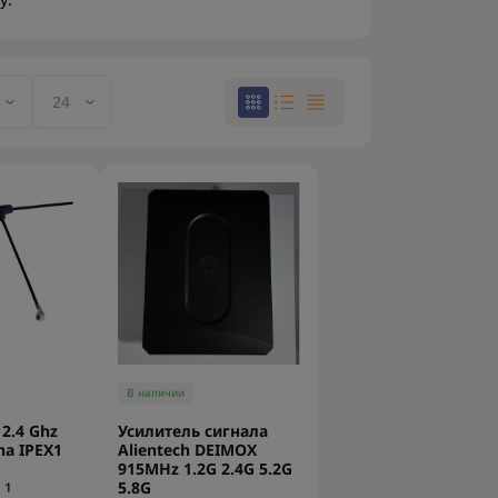
y.
В наличии
2.4 Ghz
Усилитель сигнала
na IPEX1
Alientech DEIMOX
915MHz 1.2G 2.4G 5.2G
5.8G
1