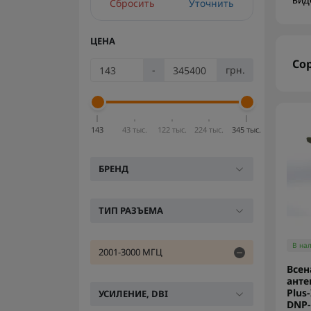
вид
Сбросить
Уточнить
ЦЕНА
Со
-
грн.
143
43 тыс.
122 тыс.
224 тыс.
345 тыс.
БРЕНД
ТИП РАЗЪЕМА
В на
2001-3000 МГЦ
Всен
анте
Plus-
УСИЛЕНИЕ, DBI
DNP-