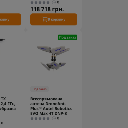
0
118 718 грн.
рзину
В корзину
Под заказ
Под заказ
 TX
Всеспрямована
2,4 ГГц —
антена DroneAnt-
образна
Plus™ Autel Robotics
EVO Max 4T DNP-8
0
0