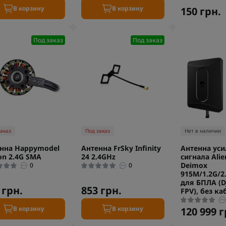
В корзину
В корзину
150 грн.
Под заказ
Под заказ
заказ
Под заказ
Нет в наличии
нна Happymodel
Антенна FrSky Infinity
Антенна уси
n 2.4G SMA
24 2.4GHz
сигнала Alie
Deimox
0
0
915M/1.2G/2.
для БПЛА (DJ
 грн.
853 грн.
FPV), без ка
В корзину
В корзину
120 999 г