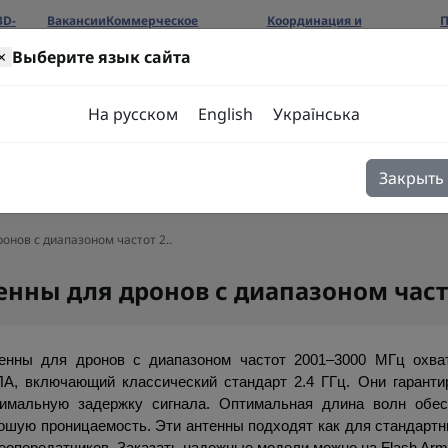
3D-
Вакансии
Коммерческое
Координация и
П
предложение
сотрудничество
б
×
Выберите язык сайта
ров
На русском
English
Українська
Закрыть
я
Блог
Контакты
онов с диапазоном частот 2..
енны для дронов с диапазоном част
енны для дронов с диапазоном частот 2001–3000 МГц охват
А, включающий классический стандарт 2.4 ГГц. Они гаранти
имальную задержку сигнала. Оптимальная длина волн обесп
ошую проницаемость. Эти антенны подходят как для стандартны