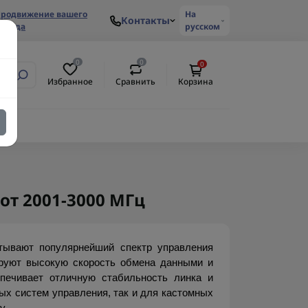
родвижение вашего
На
Контакты
ренда
русском
0
0
0
Избранное
Сравнить
Корзина
от 2001-3000 МГц
ывают популярнейший спектр управления 
руют высокую скорость обмена данными и 
ечивает отличную стабильность линка и 
х систем управления, так и для кастомных 