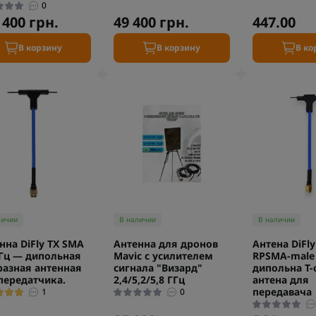
0
 400 грн.
49 400 грн.
447.00
В корзину
В корзину
В ко
личии
В наличии
В наличии
нна DiFly TX SMA
Антенна для дронов
Антена DiFly
ГГц — дипольная
Mavic с усилителем
RPSMA-male 
разная антенная
сигнала "Визард"
дипольна T-
передатчика.
2,4/5,2/5,8 ГГц
антена для
передавача
1
0