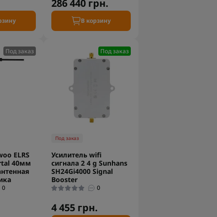
286 440 грн.
рзину
В корзину
Под заказ
Под заказ
Под заказ
woo ELRS
Усилитель wifi
rtal 40мм
сигнала 2 4 g Sunhans
антенная
SH24Gi4000 Signal
ика
Booster
0
0
4 455 грн.