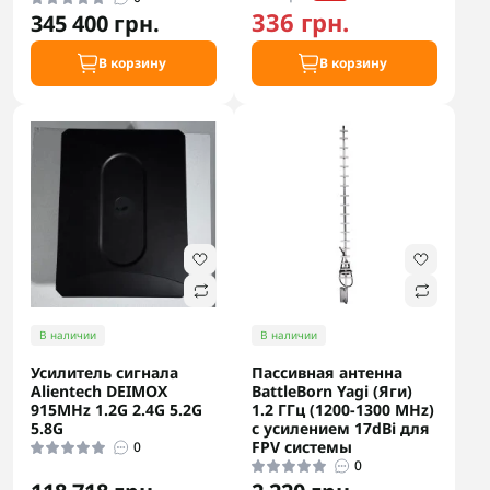
336 грн.
345 400 грн.
В корзину
В корзину
В наличии
В наличии
Усилитель сигнала
Пассивная антенна
Alientech DEIMOX
BattleBorn Yagi (Яги)
915MHz 1.2G 2.4G 5.2G
1.2 ГГц (1200-1300 MHz)
5.8G
с усилением 17dBi для
FPV системы
0
0