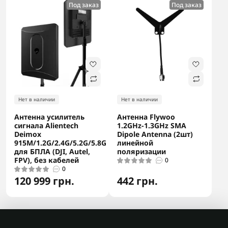
Под заказ
Под заказ
Нет в наличии
Нет в наличии
Антенна усилитель
Антенна Flywoo
сигнала Alientech
1.2GHz-1.3GHz SMA
Deimox
Dipole Antenna (2шт)
915M/1.2G/2.4G/5.2G/5.8G
линейной
для БПЛА (DJI, Autel,
поляризации
FPV), без кабелей
0
0
120 999 грн.
442 грн.