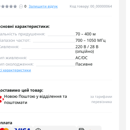
0
Залишити відгук
Код товару: 00_00000064
сновні характеристики:
альність придушення:
70 – 400 м
іапазон частот:
700 – 1050 МГц
ивлення:
220 В / 28 В
(опційно)
ип живлення:
AC/DC
ип охолодження:
Пасивне
сі характеристики
оставимо цей товар:
Новою Поштою у відділення та
за тарифами
перевізника
поштомати
плата