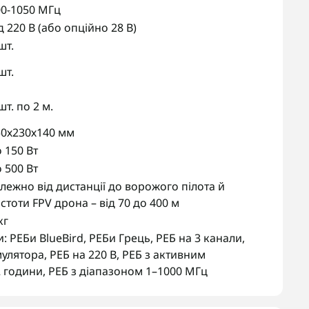
00-1050 МГц
д 220 В (або опційно 28 В)
шт.
шт.
шт. по 2 м.
50х230х140 мм
 150 Вт
 500 Вт
лежно від дистанції до ворожого пілота й
стоти FPV дрона – від 70 до 400 м
кг
и:
РЕБи BlueBird
,
РЕБи Грець
,
РЕБ на 3 канали
,
мулятора
,
РЕБ на 220 В
,
РЕБ з активним
2 години
,
РЕБ з діапазоном 1–1000 МГц