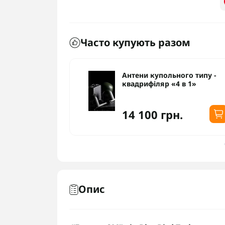
Часто купують разом
ого типу -
Антени купольного типу -
 в 1»
квадрифіляр «4 в 1»
14 100 грн.
Опис