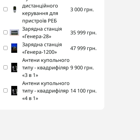
дистанційного
3 000 грн.
керування для
пристроїв РЕБ
Зарядна станція
35 999 грн.
«Генера-28»
Зарядна станція
Зарядна станція «Генера-28»
Купо
47 999 грн.
«Генера-1200»
ква
Антени купольного
215 
типу - квадрифіляр
9 900 грн.
35 999 грн.
18
«3 в 1»
Антени купольного
типу - квадрифіляр
14 100 грн.
«4 в 1»