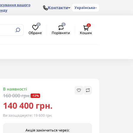
осування вашого
Контакти
Українська
енду
0
0
0
Обране
Порівняти
Кошик
В наявності
160 000 грн.
-12%
140 400 грн.
Ви заощаджуєте:
19 600 грн.
Акція закінчиться через: