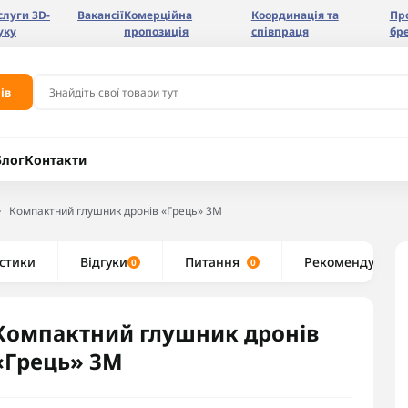
слуги 3D-
Вакансії
Комерційна
Координація та
Пр
уку
пропозиція
співпраця
бр
ів
Блог
Контакти
Компактний глушник дронів «Грець» 3М
стики
Відгуки
Питання
Рекомендуємо
0
0
Компактний глушник дронів
«Грець» 3М