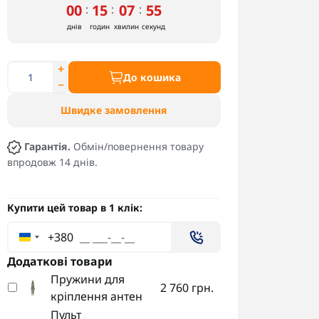
00
15
07
53
:
:
:
днів
годин
хвилин
секунд
До кошика
Швидке замовлення
Гарантія.
Обмін/повернення товару
впродовж 14 днів.
Купити цей товар в 1 клік:
+380
Додаткові товари
Пружини для
2 760 грн.
кріплення антен
Пульт