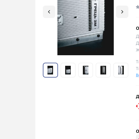
О
Д
Д
Ж
Т
Т
В
Д
О