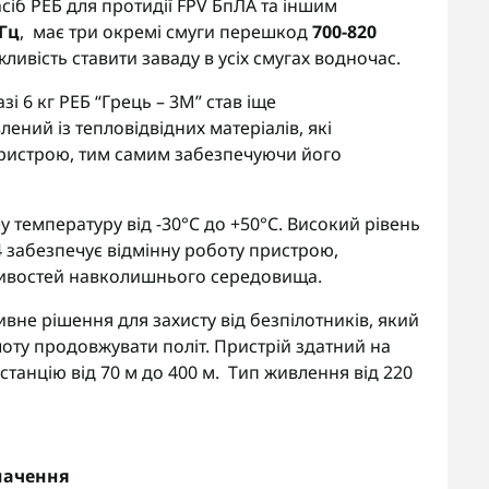
сіб РЕБ для протидії FPV БпЛА та іншим
МГц
, має три окремі смуги перешкод
700-820
ливість ставити заваду в усіх смугах водночас.
і 6 кг РЕБ “Грець – 3М” став іще
ений із тепловідвідних матеріалів, які
ристрою, тим самим забезпечуючи його
температуру від -30°C до +50°C. Високий рівень
54 забезпечує відмінну роботу пристрою,
ливостей навколишнього середовища.
ивне рішення для захисту від безпілотників, який
лоту продовжувати політ. Пристрій здатний на
танцію від 70 м до 400 м. Тип живлення від 220
начення