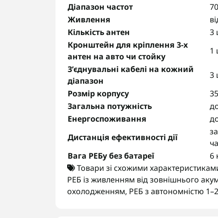
Діапазон частот
7
Живлення
ві
Кількість антен
3 
Кронштейн для кріплення 3-х
1 
антен на авто чи стойку
З’єднувальні кабелі на кожний
3 
діапазон
Розмір корпусу
3
Загальна потужність
до
Енергоспоживання
до
за
Дистанція ефективності дії
ча
Вага РЕБу без батареї
6 
Товари зі схожими характеристикам
РЕБ із живленням від зовнішнього аку
охолодженням
,
РЕБ з автономністю 1–