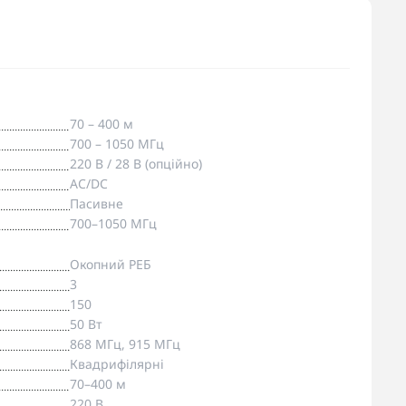
70 – 400 м
700 – 1050 МГц
220 В / 28 В (опційно)
AC/DC
Пасивне
700–1050 МГц
Окопний РЕБ
3
150
50 Вт
868 МГц, 915 МГц
Квадрифілярні
70–400 м
220 В