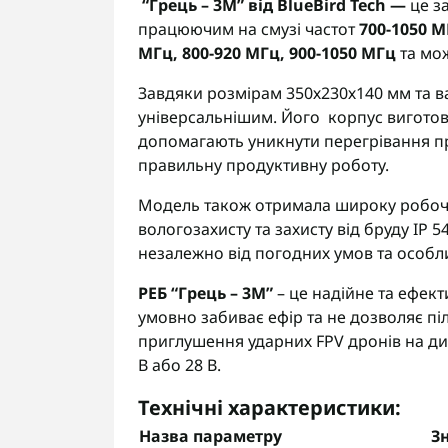
“Грець – 3М” від BlueBird Tech —
це за
працюючим на смузі частот
700-1050 
МГц, 800-920 МГц, 900-1050 МГц
та мож
Завдяки розмірам 350х230х140 мм та ваз
універсальнішим. Його корпус виготовл
допомагають уникнути перегрівання п
правильну продуктивну роботу.
Модель також отримала широку робочу 
вологозахисту та захисту від бруду IP 
незалежно від погодних умов та особ
РЕБ “Грець – 3М”
– це надійне та ефект
умовно забиває ефір та не дозволяє пі
приглушення ударних FPV дронів на дис
В або 28 В.
Технічні характеристики:
Назва параметру
З