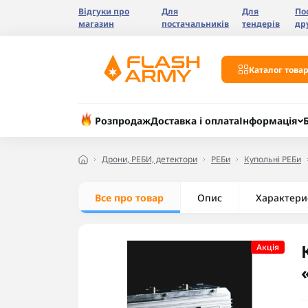
Відгуки про
Для
Для
По
магазин
постачальників
тендерів
др
Каталог товар
Розпродаж
Доставка і оплата
Інформація
Дрони, РЕБИ, детектори
РЕБи
Купольні РЕБи
Все про товар
Опис
Характери
Акцiя