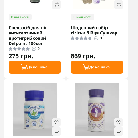
В наявності
В наявності
Спецзасіб для ніг
Щоденний набір
антисептичний
гігієни бійця Сушкар
протигрибковий
0
Defpoint 100мл
0
275 грн.
869 грн.
До кошика
До кошика