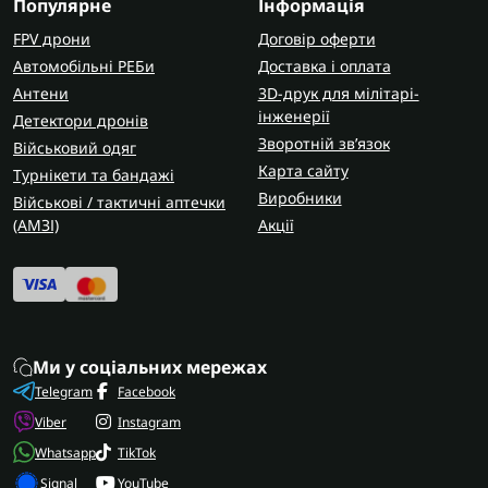
Популярне
Інформація
FPV дрони
Договір оферти
Автомобільні РЕБи
Доставка і оплата
Антени
3D-друк для мілітарі-
інженерії
Детектори дронів
Зворотній зв’язок
Військовий одяг
Карта сайту
Турнікети та бандажі
Виробники
Військові / тактичні аптечки
(AMЗІ)
Акції
Ми у соціальних мережах
Telegram
Facebook
Viber
Instagram
Whatsapp
TikTok
Signal
YouTube