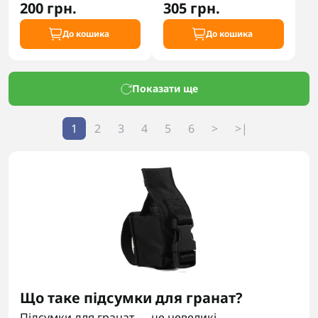
200 грн.
305 грн.
До кошика
До кошика
Показати ще
1
2
3
4
5
6
>
>|
Що таке підсумки для гранат?
Підсумки для гранат — це невеликі