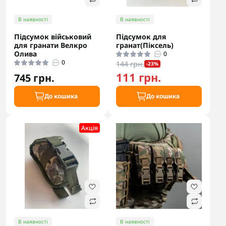
В наявності
В наявності
Підсумок військовий
Підсумок для
для гранати Велкро
гранат(Піксель)
Олива
0
0
144 грн.
-23%
111 грн.
745 грн.
До кошика
До кошика
Акцiя
В наявності
В наявності