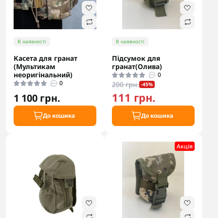
В наявності
В наявності
Касета для гранат
Підсумок для
(Мультикам
гранат(Олива)
неоригінальний)
0
0
200 грн.
-45%
111 грн.
1 100 грн.
До кошика
До кошика
Акцiя