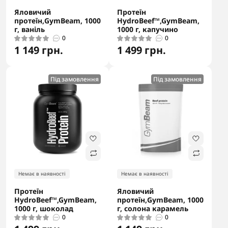
Яловичий
Протеїн
протеїн,GymBeam, 1000
HydroBeef™,GymBeam,
г, ваніль
1000 г, капучино
0
0
1 149 грн.
1 499 грн.
Під замовлення
Під замовлення
Немає в наявності
Немає в наявності
Протеїн
Яловичий
HydroBeef™,GymBeam,
протеїн,GymBeam, 1000
1000 г, шоколад
г, солона карамель
0
0