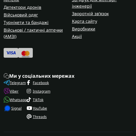
інженерії
Детектори дронів
Зворотній зв’язок
Військовий одяг
Карта сайту
Турнікети та бандажі
Виробники
Військові / тактичні аптечки
(AMЗІ)
Акції
Ми у соціальних мережах
Telegram
Facebook
Viber
Instagram
Whatsapp
TikTok
Signal
YouTube
Threads