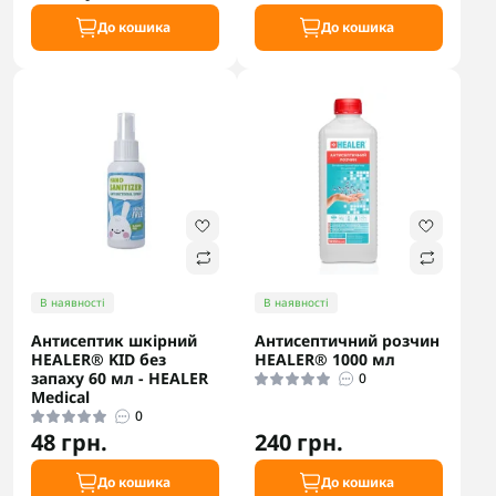
До кошика
До кошика
В наявності
В наявності
Антисептик шкірний
Антисептичний розчин
HEALER® KID без
HEALER® 1000 мл
запаху 60 мл - HEALER
0
Medical
0
48 грн.
240 грн.
До кошика
До кошика