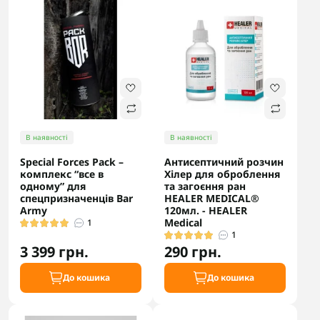
В наявності
В наявності
Special Forces Pack –
Антисептичний розчин
комплекс “все в
Хілер для оброблення
одному” для
та загоєння ран
спецпризначенців Bar
HEALER MEDICAL®
Army
120мл. - HEALER
Medical
1
1
3 399 грн.
290 грн.
До кошика
До кошика