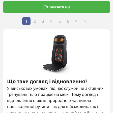
Показати ще
1
2
3
4
5
6
>
>|
Що таке догляд і відновлення?
У військових умовах, під час служби чи активних
тренувань, тіло працює на межі. Тому догляд і
відновлення стають природною частиною
повсякденної рутини - як для військових, так і
для цивільних, що ведуть активний спосіб життя.