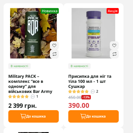
Новинка
Акцiя
В наявності
В наявності
Military PACK –
Присипка для ніг та
комплекс “все в
тіла 100 мл - 1 шт
одному” для
Сушкар
військових Bar Army
2
1
450.00
-13%
390.00
2 399 грн.
До кошика
До кошика