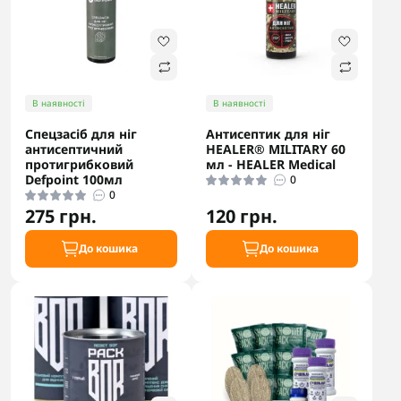
В наявності
В наявності
Спецзасіб для ніг
Антисептик для ніг
антисептичний
HEALER® MILITARY 60
протигрибковий
мл - HEALER Medical
Defpoint 100мл
0
0
275 грн.
120 грн.
До кошика
До кошика