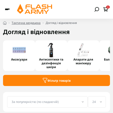
0
Тактична медицина
Догляд і відновлення
Догляд і відновлення
Аксесуари
Антисептики та
Апарати для
Балан
дезінфекція
манікюру
в
шкіри
Фільтр товарів