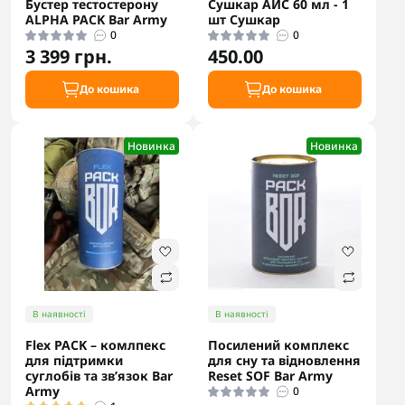
Бустер тестостерону
Сушкар АЙС 60 мл - 1
ALPHA PACK Bar Army
шт Сушкар
0
0
3 399 грн.
450.00
До кошика
До кошика
Новинка
Новинка
В наявності
В наявності
Flex PACK – комлпекс
Посилений комплекс
для підтримки
для сну та відновлення
суглобів та зв’язок Bar
Reset SOF Bar Army
Army
0