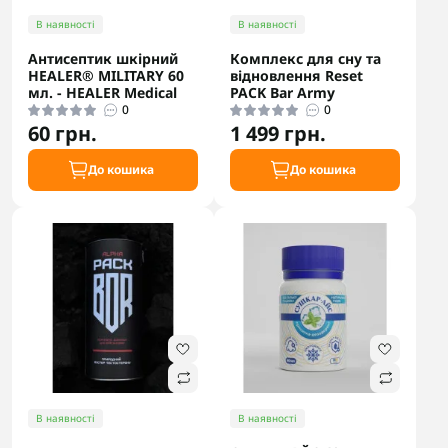
В наявності
В наявності
Антисептик шкірний
Комплекс для сну та
HEALER® MILITARY 60
відновлення Reset
мл. - HEALER Medical
PACK Bar Army
0
0
60 грн.
1 499 грн.
До кошика
До кошика
В наявності
В наявності