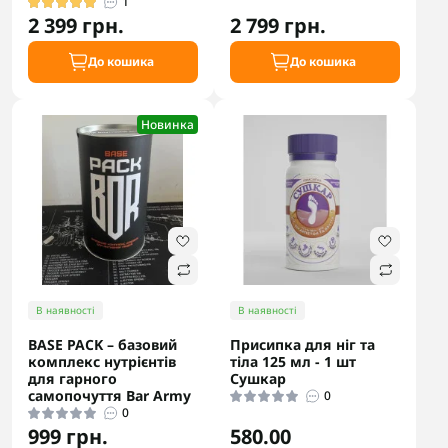
1
2 399 грн.
2 799 грн.
До кошика
До кошика
Новинка
В наявності
В наявності
BASE PACK – базовий
Присипка для ніг та
комплекс нутрієнтів
тіла 125 мл - 1 шт
для гарного
Сушкар
самопочуття Bar Army
0
0
999 грн.
580.00