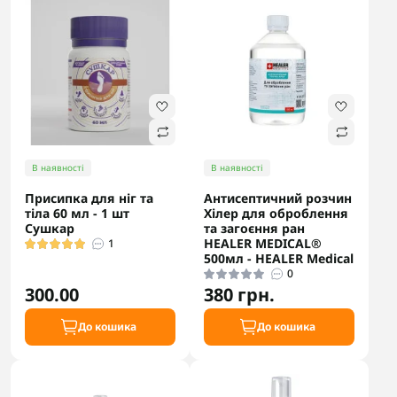
В наявності
В наявності
Присипка для ніг та
Антисептичний розчин
тіла 60 мл - 1 шт
Хілер для оброблення
Сушкар
та загоєння ран
HEALER MEDICAL®
1
500мл - HEALER Medical
0
300.00
380 грн.
До кошика
До кошика