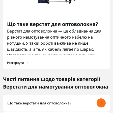
Що таке верстат для оптоволокна?
Верстат для оптоволокна — це обладнання для
рівного намотування оптичного кабелю на
котушки. У такій роботі важлива не лише
швидкість, а й те, як кабель лягає по шарах.
Оптоволокно тонке, погано переносить різкі
перегини й зайвий натяг, тому ручне
Розгорнути
намотування швидко дає перекоси, петлі або
слабкі місця.
Часті питання щодо товарів категорії
Призначення верстата для
Верстати для намотування оптоволокна
оптоволокна
Намотувальний верстат для оптоволокна
Що таке верстати для оптоволокна?
використовують для підготовки котушок під
технічні роботи, оптичні лінії, зв’язок і спеціальні