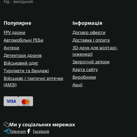
Нд - вихідний
Особливості конструкції верстата для
оптоволокна
Популярне
Інформація
Основні вузли — рама, привід, тримач котушки,
FPV дрони
направляючий механізм і блок керування.
Договір оферти
Простіший верстат для оптоволокна
Автомобільні РЕБи
Доставка і оплата
влаштований так, що частину процесу контролює
Антени
3D-друк для мілітарі-
інженерії
оператор. У точніших рішеннях є плавний старт,
Детектори дронів
регулювання обертів, лічильник довжини й
Зворотній зв’язок
Військовий одяг
стабільніше укладання кабелю. Для підготовки
Карта сайту
Турнікети та бандажі
комплектів під
дрони
важлива повторюваність:
Виробники
Військові / тактичні аптечки
кожна котушка має бути намотана однаково
(AMЗІ)
Акції
рівно.
Рекомендації з вибору верстата для
оптоволокна
Для невеликих партій можна купити компактний
Ми у соціальних мережах
намотувальний верстат для оптоволокна з
Telegram
Facebook
ручним контролем подачі. Для регулярної