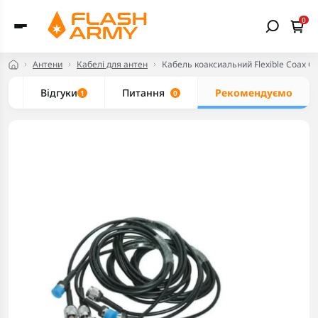
0
Антени
Кабелі для антен
Кабель коаксиальний Flexible Coax Ca
и
Відгуки
Питання
Рекомендуємо
1
0