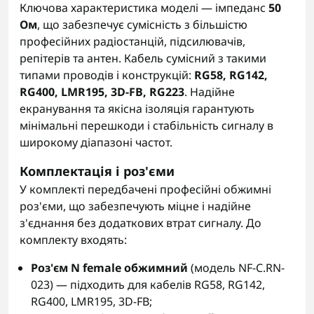
Ключова характеристика моделі — імпеданс
50
Ом
, що забезпечує сумісність з більшістю
професійних радіостанцій, підсилювачів,
репітерів та антен. Кабель сумісний з такими
типами проводів і конструкцій:
RG58, RG142,
RG400, LMR195, 3D-FB, RG223
. Надійне
екранування та якісна ізоляція гарантують
мінімальні перешкоди і стабільність сигналу в
широкому діапазоні частот.
Комплектація і роз'єми
У комплекті передбачені професійні обжимні
роз'єми, що забезпечують міцне і надійне
з'єднання без додаткових втрат сигналу. До
комплекту входять:
Роз'єм N female обжимний
(модель NF-C.RN-
023) — підходить для кабелів RG58, RG142,
RG400, LMR195, 3D-FB;