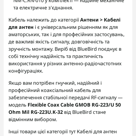
NM-C.RN-010 у комплекті — надійне механічне
та електричне з'єднання.
Кабель належить до категорії
Антени > Кабелі
для антен
і є універсальним рішенням як для
аматорських, так і для професійних застосувань,
де важливі якість сигналу, довговічність та
зручність монтажу. Виріб від BlueBird поєднує в
собі технічну надійність та практичність
використання у різних антенно-радіочастотних
конфігураціях.
Якщо вам потрібен гнучкий, надійний і
професійний коаксіальний кабель для
забезпечення стабільної передачі RF-сигналу —
модель
Flexible Coax Cable GMOB RG-223/U 50
Ohm Mil RG-223U.K-32
від BlueBird стане
відмінним вибором.
Інші товари цієї категорії тут
Кабелі для антен