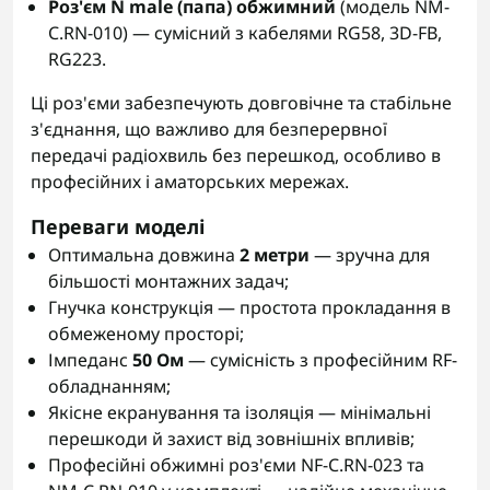
Роз'єм N male (папа) обжимний
(модель NM-
C.RN-010) — сумісний з кабелями RG58, 3D-FB,
RG223.
Ці роз'єми забезпечують довговічне та стабільне
з'єднання, що важливо для безперервної
передачі радіохвиль без перешкод, особливо в
професійних і аматорських мережах.
Переваги моделі
Оптимальна довжина
2 метри
— зручна для
більшості монтажних задач;
Гнучка конструкція — простота прокладання в
обмеженому просторі;
Імпеданс
50 Ом
— сумісність з професійним RF-
обладнанням;
Якісне екранування та ізоляція — мінімальні
перешкоди й захист від зовнішніх впливів;
Професійні обжимні роз'єми NF-C.RN-023 та