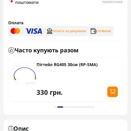
перевізника
поштомати
Оплата
оплата за рахунком
готівкою
Часто купують разом
Пігтейл RG405 30см (RP-SMA)
330 грн.
Опис