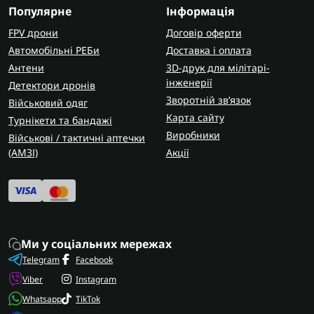
Популярне
Інформація
FPV дрони
Договір оферти
Автомобільні РЕБи
Доставка і оплата
Антени
3D-друк для мілітарі-
інженерії
Детектори дронів
Зворотній зв’язок
Військовий одяг
Карта сайту
Турнікети та бандажі
Виробники
Військові / тактичні аптечки
(AMЗІ)
Акції
Ми у соціальних мережах
Telegram
Facebook
Viber
Instagram
Whatsapp
TikTok