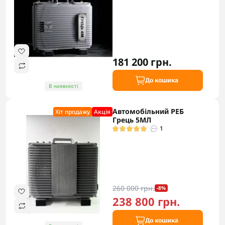
181 200 грн.
До кошика
В наявності
Автомобільний РЕБ
Хіт продажу
Акцiя
Грець 5МЛ
1
260 000 грн.
-8%
238 800 грн.
До кошика