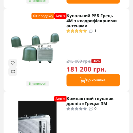
В наявності
Купольний РЕБ Грець
Хіт продажу
Акцiя
4М з квадрифілярними
антенами
1
215 000 грн.
-16%
181 200 грн.
До кошика
В наявності
Компактний глушник
Акцiя
дронів «Грець» 3М
0