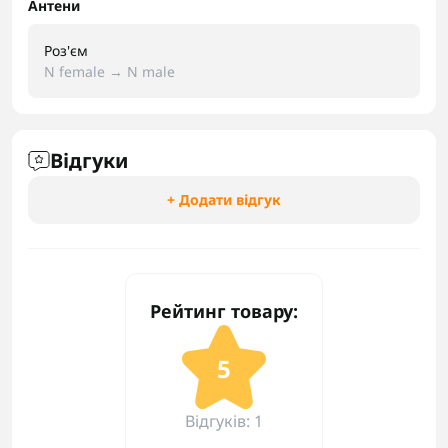
Антени
Роз'єм
N female → N male
Відгуки
+ Додати відгук
Рейтинг товару:
5
Відгуків: 1