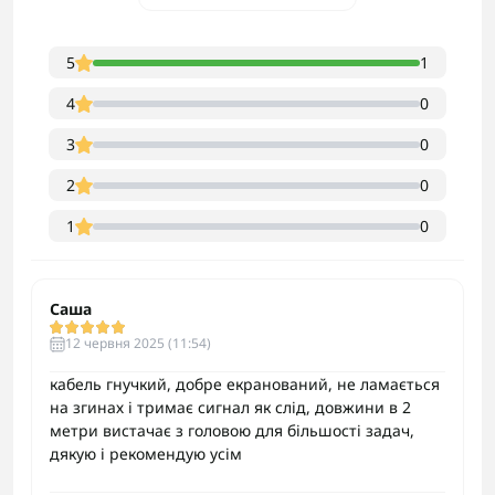
5
1
4
0
3
0
2
0
1
0
Саша
12 червня 2025 (11:54)
кабель гнучкий, добре екранований, не ламається
на згинах і тримає сигнал як слід, довжини в 2
метри вистачає з головою для більшості задач,
дякую і рекомендую усім