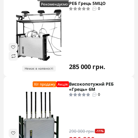
РЕБ Грець 5MЦО
Рекомендуємо
0
285 000 грн.
Немає в наявності
Високопотужнй РЕБ
Хіт продажу
Акцiя
«Грець» 6М
0
290 000 грн.
-11%