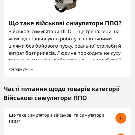
Що таке військові симулятори ППО?
Військові симулятори ППО — це тренажери, на
яких відпрацьовують роботу з повітряними
цілями без бойового пуску, реальної стрільби й
витрат боєприпасів. Людина проходить не суху
теорію, а саму дію: побачити ціль, не загубити її,
зрозуміти рух і вчасно відпрацювати команду.
Розгорнути
Симулятор ППО потрібен перед полігоном, щоб
перші помилки залишилися в класі.
Часті питання щодо товарів категорії
Для чого і де використовуються
Військові симулятори ППО
військові симулятори ППО?
Симулятор ППО ставлять у навчальних центрах,
Що таке симулятори військові та симулятори
підрозділах, класах підготовки й групах, де
ППО?
інструктор працює з темою ППО. Один епізод
Військові симулятори — це програмно-апаратні
можна пройти кілька разів: дрон іде прямо,