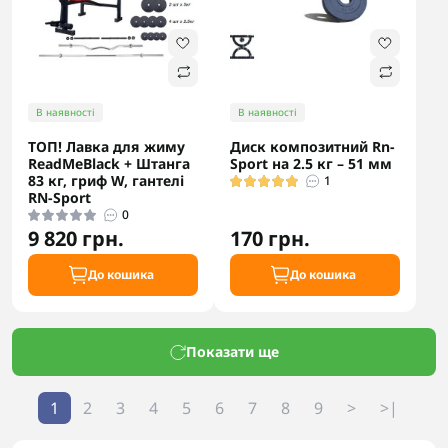
В наявності
В наявності
ТОП! Лавка для жиму
Диск композитний Rn-
ReadMeBlack + Штанга
Sport на 2.5 кг – 51 мм
83 кг, гриф W, гантелі
1
RN-Sport
0
9 820 грн.
170 грн.
До кошика
До кошика
Показати ще
1
2
3
4
5
6
7
8
9
>
>|