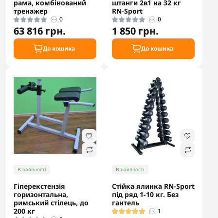
рама, комбінований
штанги 2в1 на 32 кг
тренажер
RN-Sport
0
0
63 816 грн.
1 850 грн.
До кошика
До кошика
В наявності
В наявності
Гіперекстензія
Стійка ялинка RN-Sport
горизонтальна,
під ряд 1-10 кг. Без
римський стілець, до
гантель
200 кг
1