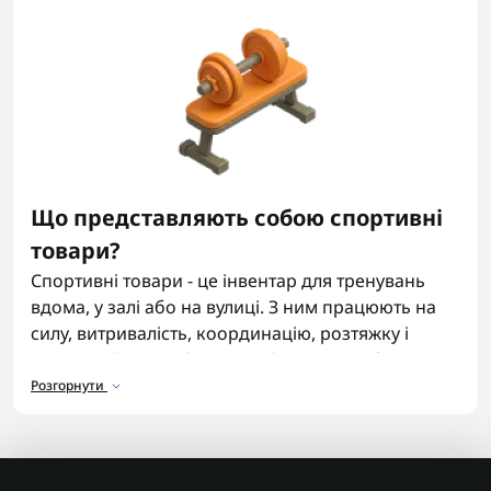
Що представляють собою спортивні
товари?
Спортивні товари - це інвентар для тренувань
вдома, у залі або на вулиці. З ним працюють на
силу, витривалість, координацію, розтяжку і
загальну фізичну форму. У Flash Army зібрані
товари для базових занять, фітнесу та регулярних
Розгорнути
тренувань без зайвої плутанини у виборі.
Види спортивних товарів
Найчастіше для занять беруть: