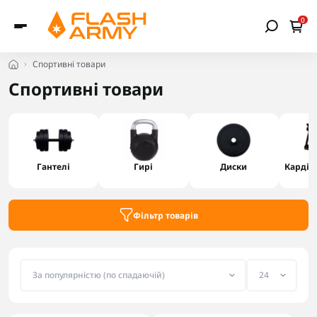
0
Спортивні товари
Спортивні товари
Гантелі
Гирі
Диски
Кардіо
Фільтр товарів