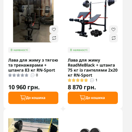
В наявності
В наявності
Лава для жиму з тягою
Лава для жиму
та тренажерами +
ReadMeBlack + штанга
штанга 83 кг RN-Sport
75 кг із гантелями 2х20
кг RN-Sport
0
1
10 960 грн.
8 870 грн.
До кошика
До кошика