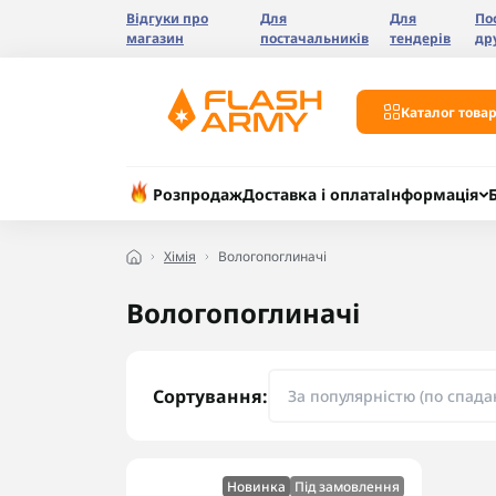
Відгуки про
Для
Для
По
магазин
постачальників
тендерів
др
Каталог товар
Розпродаж
Доставка і оплата
Інформація
Хімія
Вологопоглиначі
Вологопоглиначі
Сортування:
Новинка
Під замовлення