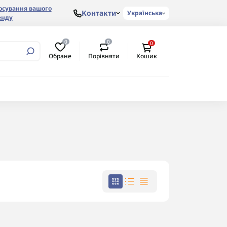
осування вашого
Контакти
Українська
енду
0
0
0
Обране
Порівняти
Кошик