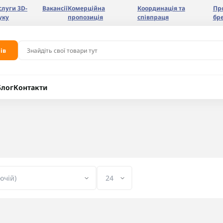
слуги 3D-
Вакансії
Комерційна
Координація та
Пр
уку
пропозиція
співпраця
бр
ів
Блог
Контакти