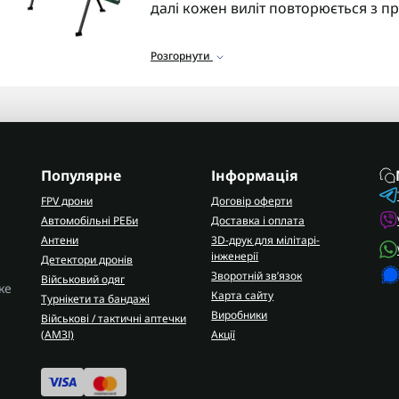
далі кожен виліт повторюється з 
Найчастіше використовують машинк
Розгорнути
глиняну мішень діаметром близько 
набираючи висоту й летить по дузі.
випередженням або занадто рано з
характером розбиття.
Функції метальних машин
Популярне
Інформація
Основними функціями метальних м
FPV дрони
Договір оферти
підкид завжди трохи відрізняється п
Автомобільні РЕБи
Доставка і оплата
фіксується і вправу можна повторюв
Антени
3D-друк для мілітарі-
інженерії
Детектори дронів
Машинка для стендової стрільби д
Зворотній зв’язок
Військовий одяг
ке
вкладку, супровід цілі та момент п
Карта сайту
Турнікети та бандажі
Для тренувань із
пневматичною зб
Виробники
Військові / тактичні аптечки
збивається, і не доводиться підлаш
(AMЗІ)
Акції
Принцип роботи метальн
Більшість моделей мають пружинни