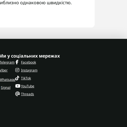
приблизно однаковою швидкістю.
у для метання тарілок під стандартну
110 мм. Тарілка різко стартує
 Якщо стрілець запізнився з
упинив ствол, це можна побачити за
ок
Ми у соціальних мережах
ашинок є стабільний запуск. Ручний
Telegram
Facebook
о висоті й швидкості, а тут сектор
Viber
Instagram
ати десятки разів без зміни траєкторії.
TikTok
Whatsapp
ає можливість відпрацьовувати
YouTube
Signal
острілу в одному й тому ж напрямку.
Threads
роєю
це теж важливо: темп не
товуватись під випадковість.
их машинок
й або інерційний механізм. Його