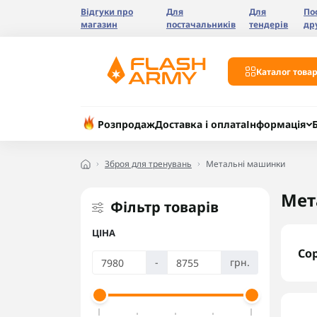
Відгуки про
Для
Для
По
магазин
постачальників
тендерів
др
Каталог товар
Розпродаж
Доставка і оплата
Інформація
Зброя для тренувань
Метальні машинки
Мет
Фільтр товарів
ЦІНА
Со
-
грн.