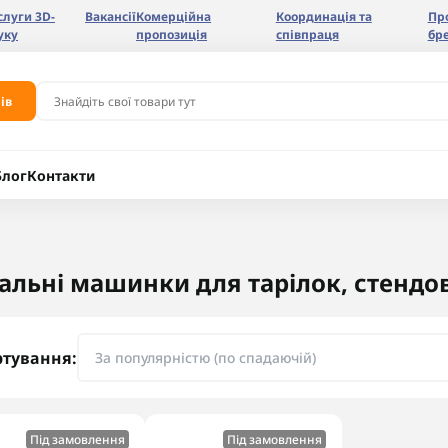
слуги 3D-
Вакансії
Комерційна
Координація та
Пр
уку
пропозиція
співпраця
бр
ів
Блог
Контакти
альні машинки для тарілок, стендов
ртування:
Під замовлення
Під замовлення