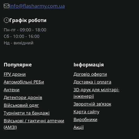
Види стрижневого термоклею
info@flasharmy.com.ua
Чорний
— використовується для ремонту та
Графік роботи
герметизації, стійкий до вологи й механічних
навантажень. Завдяки своїй міцності підходить
Пн-пт - 09:00 - 18:00
Сб - 10:00 - 16:00
для зовнішніх робіт і склеювання технічних
Нд - вихідний
деталей, що піддаються навантаженням.
Прозорий жовтий
— універсальний клей, який
добре з’єднує дерево, тканину та пластик. Його
Популярне
Інформація
часто обирають для ремонту меблів та робіт, де
FPV дрони
потрібна висока адгезія та надійність.
Договір оферти
Прозорий білий
— відзначається чистим і
Автомобільні РЕБи
Доставка і оплата
акуратним склеюванням. Ідеально підходить
Антени
3D-друк для мілітарі-
інженерії
для декору, де важливо, щоб клей залишався
Детектори дронів
непомітним після висихання.
Зворотній зв’язок
Військовий одяг
Білий
— забезпечує надійне кріплення та
Карта сайту
Турнікети та бандажі
використовується для матеріалів, де важлива
Виробники
Військові / тактичні аптечки
міцність і точність. Добре показує себе у
(AMЗІ)
Акції
виробництві та створенні виробів, де