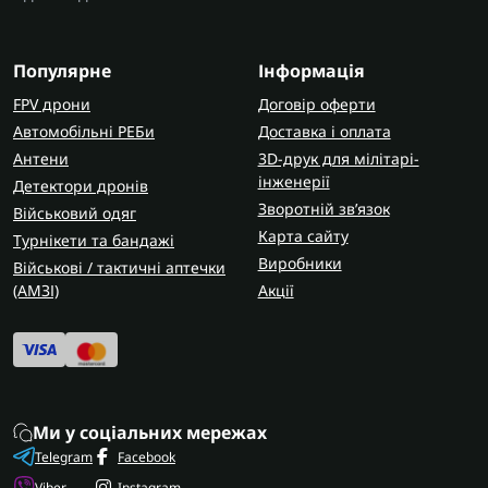
Популярне
Інформація
FPV дрони
Договір оферти
Автомобільні РЕБи
Доставка і оплата
Антени
3D-друк для мілітарі-
інженерії
Детектори дронів
Зворотній зв’язок
Військовий одяг
Карта сайту
Турнікети та бандажі
Виробники
Військові / тактичні аптечки
(AMЗІ)
Акції
Ми у соціальних мережах
Telegram
Facebook
Viber
Instagram