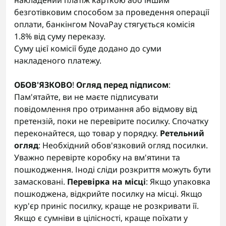
накладений платіж карткою або іншим
безготівковим способом за проведення операції
оплати, банкінгом NovaPay стягується комісія
1.8% від суму переказу.
Суму цієї комісії буде додано до суми
накладеного платежу.
ОБОВ'ЯЗКОВО
!
Огляд перед підписом
:
Пам'ятайте, ви не маєте підписувати
повідомлення про отримання або відмову від
претензій, поки не перевірите посилку. Спочатку
переконайтеся, що товар у порядку.
Ретельний
огляд
: Необхідний обов'язковий огляд посилки.
Уважно перевірте коробку на вм'ятини та
пошкодження. Іноді сліди розкриття можуть бути
замасковані.
Перевірка на місці
: Якщо упаковка
пошкоджена, відкрийте посилку на місці. Якщо
кур'єр приніс посилку, краще не розкривати її.
Якщо є сумніви в цілісності, краще поїхати у