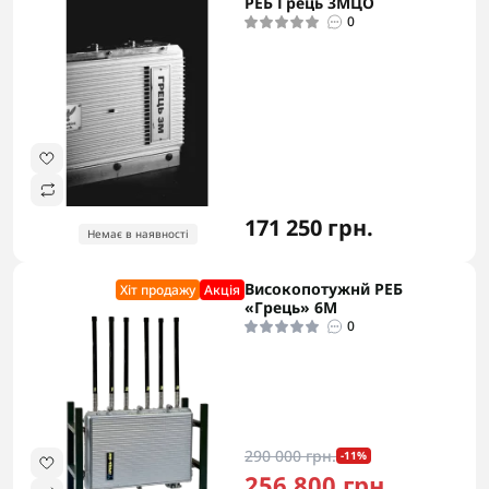
РЕБ Грець 3MЦО
0
171 250 грн.
Немає в наявності
Високопотужнй РЕБ
Хіт продажу
Акцiя
«Грець» 6М
0
290 000 грн.
-11%
256 800 грн.