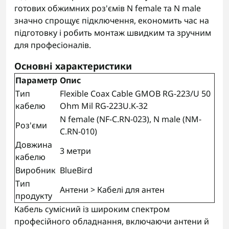
готових обжимних роз'ємів N female та N male
значно спрощує підключення, економить час на
підготовку і робить монтаж швидким та зручним
для професіоналів.
Основні характеристики
Параметр
Опис
Тип
Flexible Coax Cable GMOB RG-223/U 50
кабелю
Ohm Mil RG-223U.K-32
N female (NF-C.RN-023), N male (NM-
Роз'єми
C.RN-010)
Довжина
3 метри
кабелю
Виробник
BlueBird
Тип
Антени > Кабелі для антен
продукту
Кабель сумісний із широким спектром
професійного обладнання, включаючи антени й