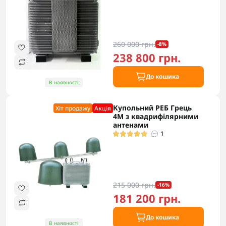
260 000 грн.
-8%
238 800 грн.
До кошика
В наявності
Купольний РЕБ Грець
Хіт продажу
Акцiя
4М з квадрифілярними
антенами
1
215 000 грн.
-16%
181 200 грн.
До кошика
В наявності