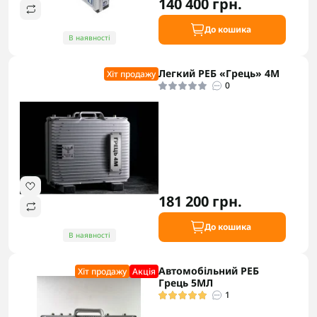
140 400 грн.
До кошика
В наявності
Легкий РЕБ «Грець» 4М
Хіт продажу
0
181 200 грн.
До кошика
В наявності
Автомобільний РЕБ
Хіт продажу
Акцiя
Грець 5МЛ
1