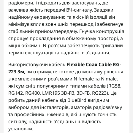
радіомери, і підходить для застосувань, де
важлива якість передачі ВЧ-сигналу. Завдяки
надійному екрануванню та якісній ізоляції він
мінімізує вплив зовнішніх перешкод і забезпечує
стабільний прийом/передачу. Гнучка конструкція
спрощує прокладання в обмеженому просторі, а
міцні обжимні N-роз'єми забезпечують тривалий
термін експлуатації та надійність з'єднання.
Використовуючи кабель
Flexible Coax Cable RG-
223 3м
, ви отримуєте готове до монтажу рішення
з комплектними роз'ємами N female та N male,
які сумісні з популярними типами кабелів (RG58,
RG142, RG400, LMR195 3D-FB, 3D-FB, RG223). Це
робить даний кабель від BlueBird вигідним
вибором для інсталяторів, аматорів радіозв'язку
та професійних інженерів, які цінують точність
сигналу, надійність з'єднань і швидкість
установки.