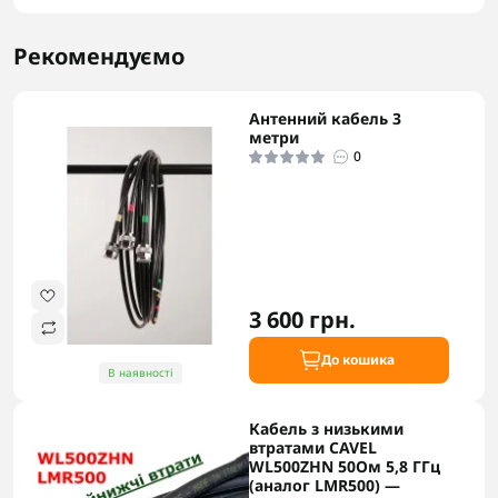
Рекомендуємо
Антенний кабель 3
метри
0
3 600 грн.
До кошика
В наявності
Кабель з низькими
втратами CAVEL
WL500ZHN 50Ом 5,8 ГГц
(аналог LMR500) —