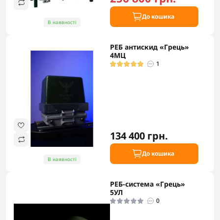
До кошика
В наявності
РЕБ антискид «Грець»
4МЦ
1
134 400 грн.
До кошика
В наявності
РЕБ-система «Грець»
5УЛ
0