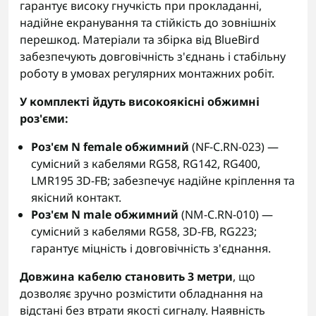
гарантує високу гнучкість при прокладанні,
надійне екранування та стійкість до зовнішніх
перешкод. Матеріали та збірка від BlueBird
забезпечують довговічність з'єднань і стабільну
роботу в умовах регулярних монтажних робіт.
У комплекті йдуть високоякісні обжимні
роз'єми:
Роз'єм N female обжимний
(NF-C.RN-023) —
сумісний з кабелями RG58, RG142, RG400,
LMR195 3D-FB; забезпечує надійне кріплення та
якісний контакт.
Роз'єм N male обжимний
(NM-C.RN-010) —
сумісний з кабелями RG58, 3D-FB, RG223;
гарантує міцність і довговічність з'єднання.
Довжина кабелю становить 3 метри
, що
дозволяє зручно розмістити обладнання на
відстані без втрати якості сигналу. Наявність