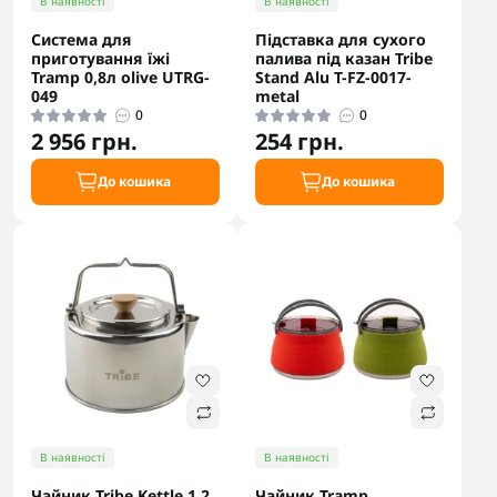
В наявності
В наявності
Система для
Підставка для сухого
приготування їжі
палива під казан Tribe
Tramp 0,8л olive UTRG-
Stand Alu T-FZ-0017-
049
metal
0
0
2 956 грн.
254 грн.
До кошика
До кошика
В наявності
В наявності
Чайник Tribe Kettle 1,2
Чайник Tramp