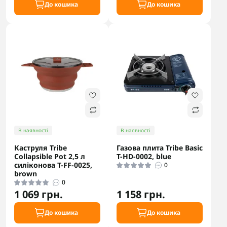
До кошика
До кошика
В наявності
В наявності
Каструля Tribe
Газова плита Tribe Basic
Collapsible Pot 2,5 л
T-HD-0002, blue
силіконова T-FF-0025,
0
brown
0
1 069 грн.
1 158 грн.
До кошика
До кошика