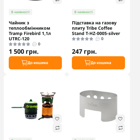
В наявності
В наявності
Чайник з
Підставка на газову
теплообмінником
плиту Tribe Coffee
Tramp Firebird 1,1л
Stand T-HZ-0005-silver
UTRC-120
0
0
1 500 грн.
247 грн.
До кошика
До кошика