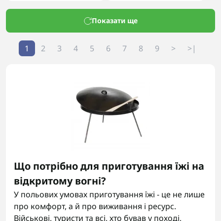
Показати ще
1
2
3
4
5
6
7
8
9
>
>|
Що потрібно для приготування їжі на
відкритому вогні?
У польових умовах приготування їжі - це не лише
про комфорт, а й про виживання і ресурс.
Військові, туристи та всі, хто бував у поході,