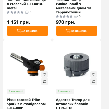
л сталевий T-FI-0010-
силіконовий з
metal
металевим дном 1л
терракотовий
0
0
1 151 грн.
970 грн.
До кошика
До кошика
В наявності
В наявності
Різак газовий Tribe
Адаптер Tramp для
Spark з п'єзопідпалом
штокових балонів
T-HA-0001
UTRG-018