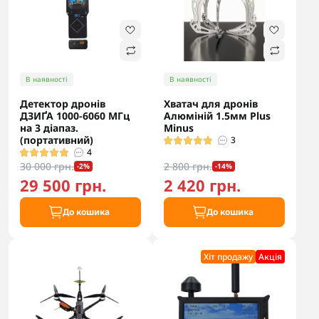
В наявності
В наявності
Детектор дронів
Хватач для дронів
ДЗИҐА 1000-6060 МГц
Алюміній 1.5мм Plus
на 3 діапаз.
Minus
(портативний)
3
4
30 000 грн.
2 800 грн.
-2%
-14%
29 500 грн.
2 420 грн.
До кошика
До кошика
Хіт продажу
Акцiя