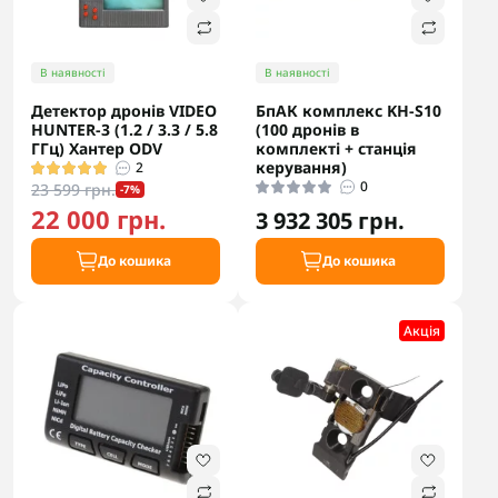
В наявності
В наявності
Детектор дронів VIDEO
БпАК комплекс KH-S10
HUNTER-3 (1.2 / 3.3 / 5.8
(100 дронів в
ГГц) Хантер ODV
комплекті + станція
керування)
2
0
23 599 грн.
-7%
22 000 грн.
3 932 305 грн.
До кошика
До кошика
Акцiя