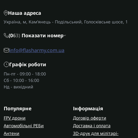
Призначення дронів, РЕБів, дрон
Наша адреса
детекторів, комплектуючих
Україна, м, Кам’янець - Подільський, Голосківське шосе, 1
Дрони використовують для розвідки, фіксації
позицій противника та виконання спеціальних
(0
6
3)
Показати номер
задач, зокрема як камікадзе. Детектор дронів
дозволяє вчасно виявити загрозу та зреагувати, а
info@flasharmy.com.ua
РЕБ створює перешкоди для каналів зв’язку та
навігації безпілотників. Тому багато підрозділів
Графік роботи
обирають комплексний підхід, поєднуючи FPV
Пн-пт - 09:00 - 18:00
дрони,
дрон детектори
та РЕБ системи. У каталозі
Сб - 10:00 - 16:00
FlashArmy ці рішення зібрані в одному місці, що
Нд - вихідний
спрощує підбір сумісної техніки.
Як правильно вибрати дрони, РЕБи,
Популярне
Інформація
дрон детектори, комплектуючі?
FPV дрони
Договір оферти
Перед тим як купити РЕБ або безпілотник, варто
Автомобільні РЕБи
Доставка і оплата
розуміти умови використання. Для мобільних
Антени
3D-друк для мілітарі-