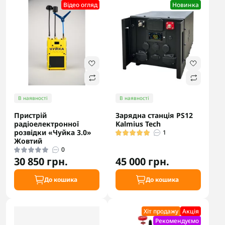
Відео огляд
Новинка
В наявності
В наявності
Пристрій
Зарядна станція PS12
радіоелектронної
Kalmius Tech
розвідки «Чуйка 3.0»
1
Жовтий
0
30 850 грн.
45 000 грн.
До кошика
До кошика
Хіт продажу
Акцiя
Рекомендуємо