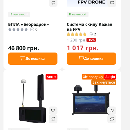
В наявності
В наявності
БПЛА «Бебрадрон»
Система скиду Кажан
на FPV
0
2
1 200 грн.
-15%
1 017 грн.
46 800 грн.
До кошика
До кошика
Акцiя
Хіт продажу
Акцiя
Закінчується