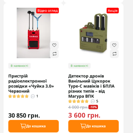
Відео огляд
Акцiя
В наявності
В наявності
Пристрій
Детектор дронів
радіоелектронної
Ванільний Цукорок
розвідки «Чуйка 3.0»
Type-C мавіків і БПЛА
Червоний
різних типів – від
Магура ВПК
1
5
4 000 грн.
-10%
3 600 грн.
30 850 грн.
До кошика
До кошика