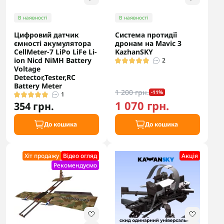
В наявності
В наявності
Цифровий датчик
Система протидії
ємності акумулятора
дронам на Mavic 3
CellMeter-7 LiPo LiFe Li-
KazhanSKY
ion Nicd NiMH Battery
2
Voltage
Detector,Tester,RC
Battery Meter
1 200 грн.
-11%
1
1 070 грн.
354 грн.
До кошика
До кошика
Хіт продажу
Відео огляд
Акцiя
Рекомендуємо