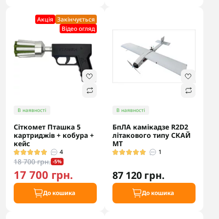
Акцiя
Закінчується
Відео огляд
В наявності
В наявності
Сіткомет Пташка 5
БпЛА камікадзе R2D2
картриджів + кобура +
літакового типу СКАЙ
кейс
МТ
4
1
18 700 грн.
-5%
17 700 грн.
87 120 грн.
До кошика
До кошика