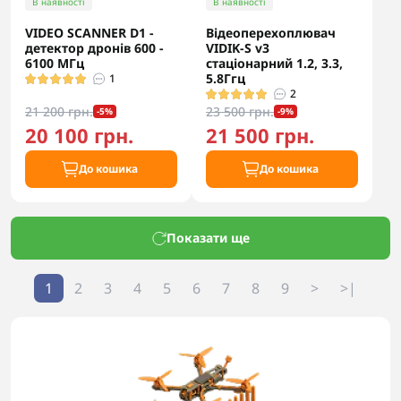
В наявності
В наявності
VIDEO SCANNER D1 -
Відеоперехоплювач
детектор дронів 600 -
VIDIK-S v3
6100 МГц
стаціонарний 1.2, 3.3,
5.8Ггц
1
2
21 200 грн.
23 500 грн.
-5%
-9%
20 100 грн.
21 500 грн.
До кошика
До кошика
Показати ще
1
2
3
4
5
6
7
8
9
>
>|