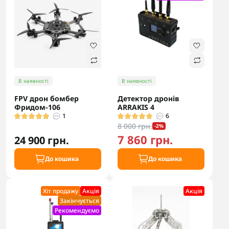
В наявності
В наявності
FPV дрон бомбер
Детектор дронів
Фридом-106
ARRAKIS 4
1
6
8 000 грн.
-2%
7 860 грн.
24 900 грн.
До кошика
До кошика
Хіт продажу
Акцiя
Акцiя
Закінчується
Рекомендуємо