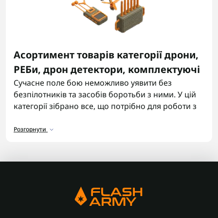
Асортимент товарів категорії дрони,
РЕБи, дрон детектори, комплектуючі
Сучасне поле бою неможливо уявити без
безпілотників та засобів боротьби з ними. У цій
категорії зібрано все, що потрібно для роботи з
повітряною розвідкою та захисту від неї:
квадрокоптери,
FPV дрони
, детектор дронів,
Розгорнути
системи реб, а також запчастини, електроніка та
допоміжна техніка. Тут можна купити дрон для
спостереження чи коригування, підібрати ФПВ
рішення або знайти комплектуючі для ремонту й
модернізації. Асортимент постійно оновлюється,
щоб відповідати реальним потребам військових
підрозділів.