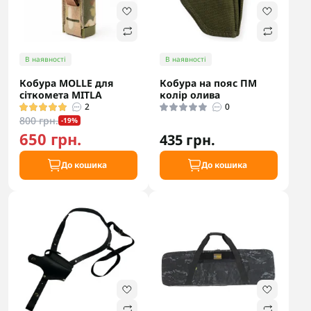
В наявності
В наявності
Кобура MOLLE для
Кобура на пояс ПМ
сіткомета MITLA
колір олива
2
0
800 грн.
-19%
650 грн.
435 грн.
До кошика
До кошика