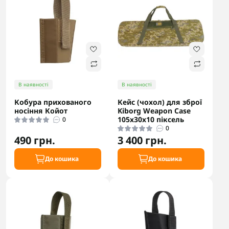
В наявності
В наявності
Кобура прихованого
Кейс (чохол) для зброї
носіння Койот
Kiborg Weapon Case
105х30х10 піксель
0
0
490 грн.
3 400 грн.
До кошика
До кошика