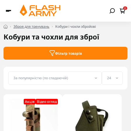
0
Зброя для тренувань
Кобури і чохли збройові
Кобури та чохли для зброї
Фільтр товарів
Акцiя
Відео огляд