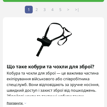
1
2
3
4
5
>
>|
Що таке кобури та чохли для зброї?
Кобура та чохли для зброї — це важлива частина
екіпірування військового або співробітника
спецслужб. Вони відповідають за зручне носіння,
швидкий доступ і захист зброї від пошкоджень.
Збройові чохли та тактичні кобури також
допомагають організувати
військове
Розгорнути