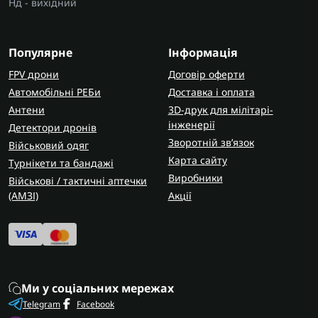
Нд - вихідний
камуфляжні кобури,
тактичні аптечки
та інші
елементи спорядження з гарантією якості,
прямою ціною від виробника і швидкою
Популярне
Інформація
доставкою по Україні.
FPV дрони
Договір оферти
Автомобільні РЕБи
Доставка і оплата
Антени
3D-друк для мілітарі-
інженерії
Детектори дронів
Зворотній зв’язок
Військовий одяг
Карта сайту
Турнікети та бандажі
Виробники
Військові / тактичні аптечки
(AMЗІ)
Акції
Ми у соціальних мережах
Telegram
Facebook