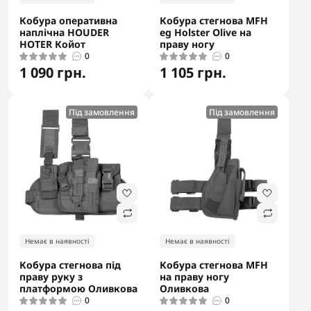
Кобура оперативна
Кобура стегнова MFH
наплічна HOUDER
eg Holster Olive на
HOTER Койот
праву ногу
0
0
1 090 грн.
1 105 грн.
Під замовлення
Під замовлення
Немає в наявності
Немає в наявності
Кобура стегнова під
Кобура стегнова MFH
праву руку з
на праву ногу
платформою Оливкова
Оливкова
0
0