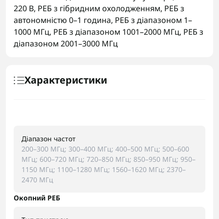
220 В
,
РЕБ з гібридним охолодженням
,
РЕБ з
автономністю 0–1 година
,
РЕБ з діапазоном 1–
1000 МГц
,
РЕБ з діапазоном 1001–2000 МГц
,
РЕБ з
діапазоном 2001–3000 МГц
Характеристики
Діапазон частот
200–300 МГц; 300–400 МГц; 400–500 МГц; 500–600
МГц; 600–720 МГц; 720–850 МГц; 850–950 МГц; 950–
1150 МГц; 1100–1280 МГц; 1560–1620 МГц; 2370–
2470 МГц
Окопний РЕБ