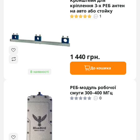
Кронштейн для
кріплення 3-х РЕБ антен
на авто або стойку
1
1 440 грн.
До кошика
В наявності
РЕБ-модуль робочої
смуги 300–400 МГц
0