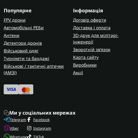
Популярне
Інформація
FPV дрони
Договір оферти
Автомобільні РЕБи
Доставка і оплата
Антени
3D-друк для мілітарі-
інженерії
Детектори дронів
Зворотній зв’язок
Військовий одяг
Карта сайту
Турнікети та бандажі
Виробники
Військові / тактичні аптечки
(AMЗІ)
Акції
Ми у соціальних мережах
Telegram
Facebook
Viber
Instagram
Whatsapp
TikTok