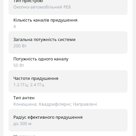
Тип пристрою
Окопно-автомобільний РЕБ
Кількість каналів придушення
4
Загальна потужність системи
200 Вт
Потужність одного каналу
50 Вт
Частоти придушення
1.2 ГГц; 2.4 ГГц
Тип антен
Конюшина; Квадрифілярні; Направлені
Радіус ефективного придушення
до 300 м