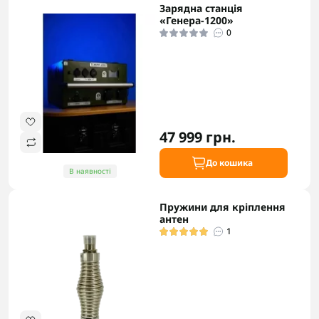
Зарядна станція
«Генера-1200»
0
47 999 грн.
До кошика
В наявності
Пружини для кріплення
антен
1