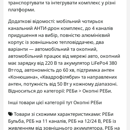
транспортувати та інтегрувати комплекс у різні
платформи.
Додаткові відомості: мобільний чотирьох
канальний АНТИ-дрон комплекс, до 4 каналів
придушення на вибір, повністю алюмінієвий
корпус із зовнішньою тепловіддачею, два
варіанти — автомобільний та окопний,
автомобільний працює від мережі авто, окопний
має зарядку від 220 В та акумулятор LiFePo4 380
Вт·год, автономність до 60 хв, підтримка антен
«Конюшина», «Квадрофілябри» та направлених
антен, потужність від 50 Вт у кожному діапазоні.
Відноситься до категорії: РЕБи > Окопні РЕБи.
Інші товари цієї категорії тут
Окопні РЕБи
Товари зі схожими характеристиками:
РЕБи
Бульба
,
РЕБ на 11 каналів
,
РЕБ на 12/24 В
,
РЕБ із
живленням від зовнішнього акумулятора
,
РЕБ на