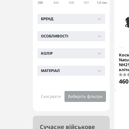
250
444
638
831
1,0 тис.
БРЕНД
ОСОБЛИВОСТІ
КОЛІР
Кос
Natu
NH21
кліт
МАТЕРІАЛ
460
Скасувати
Виберіть фільтри
Сучасне військове