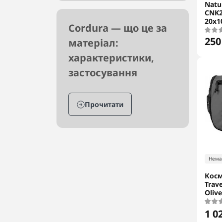
Natu
CNK2
20х1
Cordura — що це за
250
матеріал:
характеристики,
застосування
Прочитати
Нема
Косм
Trave
Oliv
1 0