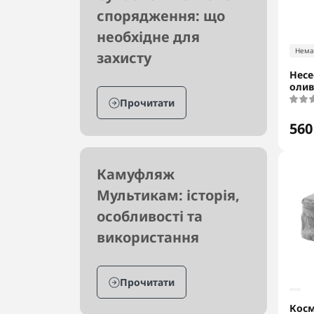
спорядження: що
необхідне для
Нема
захисту
Несе
олив
Прочитати
560
Камуфляж
Мультикам: історія,
особливості та
використання
Прочитати
Кос