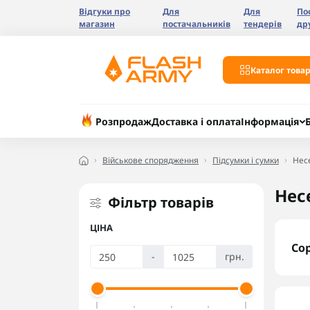
Відгуки про
Для
Для
По
магазин
постачальників
тендерів
др
Каталог товар
Розпродаж
Доставка і оплата
Інформація
Військове спорядження
Підсумки і сумки
Нес
Нес
Фільтр товарів
ЦІНА
Со
-
грн.