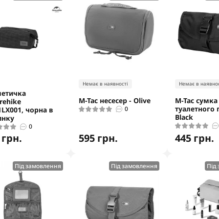
Немає в наявності
Немає в наявнос
метичка
M-Tac несесер - Olive
M-Tac сумка
rehike
туалетного 
0
LX001, чорна в
Black
инку
0
 грн.
595 грн.
445 грн.
Під замовлення
Під замовлення
Під