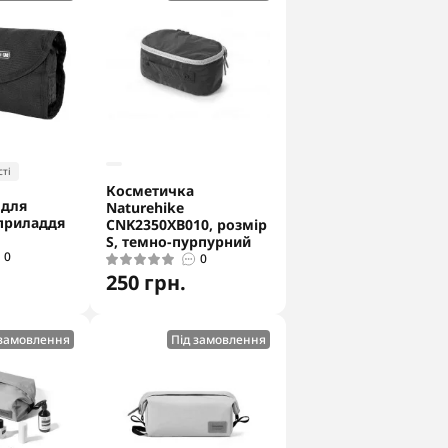
ті
Косметичка
 для
Naturehike
приладдя
CNK2350XB010, розмір
S, темно-пурпурний
0
0
250 грн.
 замовлення
Під замовлення