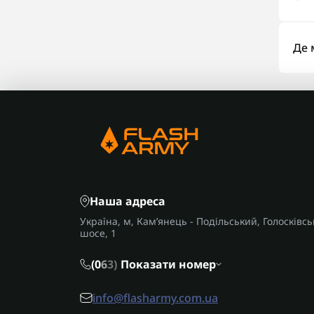
все 
або 
Несе
Доро
Де 
кіль
кише
Війс
орга
неве
буде
рюкз
Наша адреса
Україна, м, Кам’янець - Подільський, Голосківсь
шосе, 1
(0
6
3)
Показати номер
info@flasharmy.com.ua