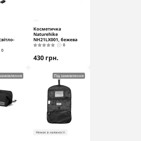
Косметичка
Naturehike
світло-
NH21LX001, бежева
0
0
430 грн.
 замовлення
Під замовлення
Немає в наявності