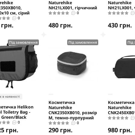
rehike
Naturehike
Naturehike
350XB010,
NH21LX001, гірчичний
NH21LX001, 
0х10 см, сірий
0
0
 грн.
480 грн.
430 грн.
Під замовлення
Під замовлення
Під
є в наявності
Косметичка
Косметичка
етичка Helikon
Naturehike
Naturehike
l Toiletry Bag -
CNK2350XB010, розмір
CNK2450XB01
e Green/Black
М, темно-пурпурний
0
0
25 грн.
290 грн.
980 грн.