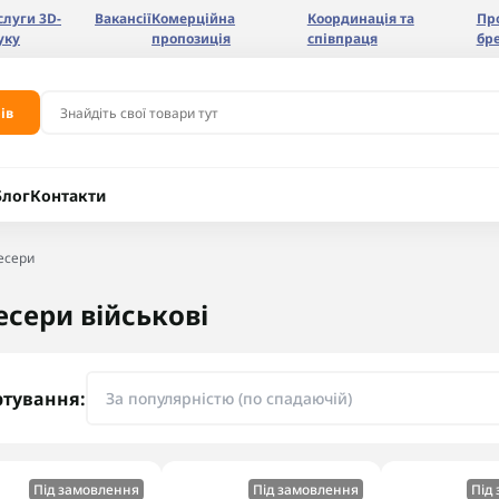
слуги 3D-
Вакансії
Комерційна
Координація та
Пр
уку
пропозиція
співпраця
бр
ів
Блог
Контакти
есери
есери військові
ртування:
Під замовлення
Під замовлення
Під