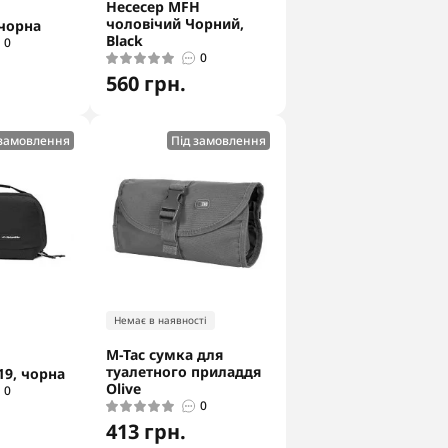
Несесер MFH
чоловічий Чорний,
чорна
Black
0
0
560 грн.
 замовлення
Під замовлення
Немає в наявності
M-Tac сумка для
туалетного приладдя
9, чорна
Olive
0
0
413 грн.