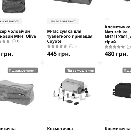
є в наявності
Немає в наявності
Косметичка
сер чоловічий
M-Tac сумка для
Naturehike
ковий MFH, Olive
туалетного приладдя
NH21LX001, 
Coyote
0
сірий
0
 грн.
445 грн.
480 грн.
Під замовлення
Під замовлення
Під
метичка
Косметичка
Косметичка