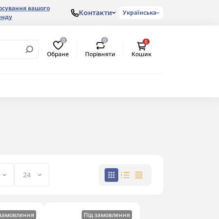
осування вашого
Контакти
Українська
енду
0
0
0
Обране
Порівняти
Кошик
 замовлення
Під замовлення