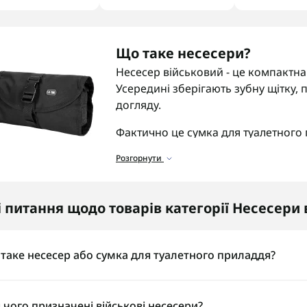
Що таке несесери?
Несесер військовий - це компактна 
Усередині зберігають зубну щітку, п
догляду.
Фактично це сумка для туалетного 
польовий виїзд. Речі лежать в одном
Розгорнути
тактичному спорядженні косметичк
частиною екіпірування.
і питання щодо товарів категорії Несесери 
Призначення несесерів
Під час служби або поїздок важливо
спорядження. Несесер військовий 
таке несесер або сумка для туалетного приладдя?
дрібницю і не розкладати все по к
сер — це невелика сумка для засобів гігієни та дрібних речей д
Такий формат використовують у пої
у, бритву, шампунь, мило, серветки, крем, пластир або компак
 чого призначені військові несесери?
виходах. Невелика сумка займає ма