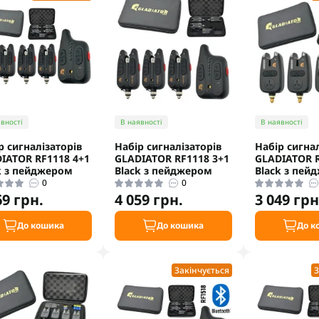
вності
В наявності
В наявності
р сигналізаторів
Набір сигналізаторів
Набір сигнал
IATOR RF1118 4+1
GLADIATOR RF1118 3+1
GLADIATOR R
k з пейджером
Black з пейджером
Black з пей
0
0
69 грн.
4 059 грн.
3 049 грн
До кошика
До кошика
До к
Закінчується
З