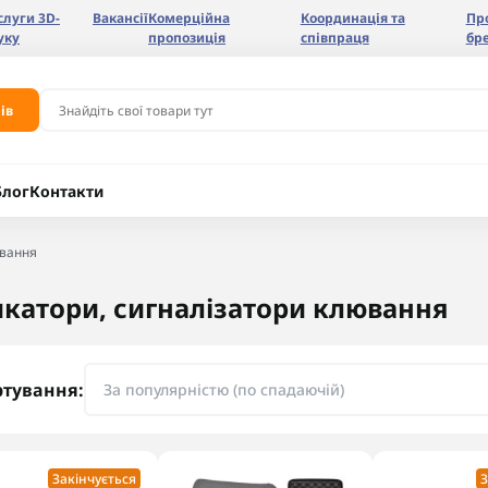
слуги 3D-
Вакансії
Комерційна
Координація та
Пр
уку
пропозиція
співпраця
бр
ів
Блог
Контакти
ювання
икатори, сигналізатори клювання
ртування:
Закінчується
З