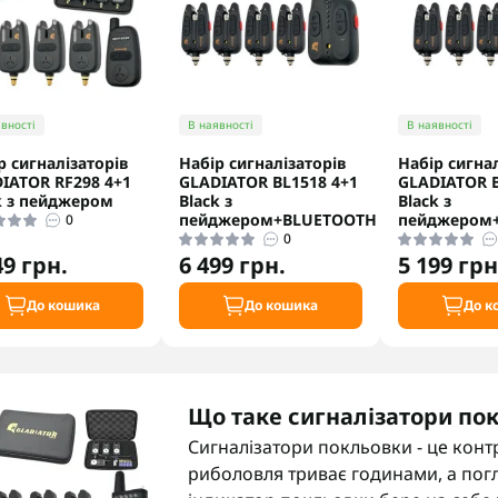
вності
В наявності
В наявності
р сигналізаторів
Набір сигналізаторів
Набір сигнал
IATOR RF298 4+1
GLADIATOR BL1518 4+1
GLADIATOR B
k з пейджером
Black з
Black з
пейджером+BLUETOOTH
пейджером
0
0
49 грн.
6 499 грн.
5 199 грн
До кошика
До кошика
До к
Що таке сигналізатори по
Сигналізатори покльовки - це контр
риболовля триває годинами, а погл