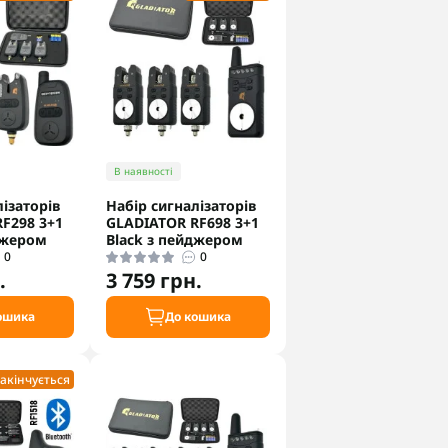
В наявності
ізаторів
Набір сигналізаторів
F298 3+1
GLADIATOR RF698 3+1
джером
Black з пейджером
0
0
.
3 759 грн.
ошика
До кошика
акінчується