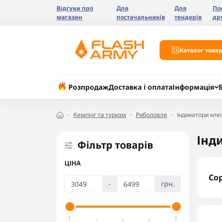
Відгуки про
Для
Для
По
магазин
постачальників
тендерів
др
Каталог товар
Розпродаж
Доставка і оплата
Інформація
Кемпінг та туризм
Риболовля
Індикатори кл
Інд
Фільтр товарів
ЦІНА
Со
-
грн.