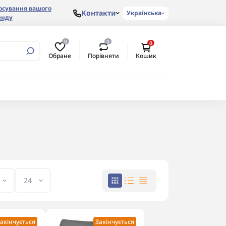
осування вашого
Контакти
Українська
енду
0
0
0
Обране
Порівняти
Кошик
акінчується
Закінчується