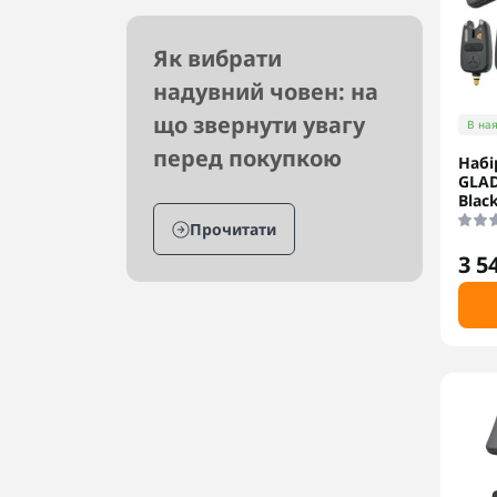
Як вибрати
надувний човен: на
що звернути увагу
В ная
перед покупкою
Набі
GLAD
Blac
Прочитати
3 5