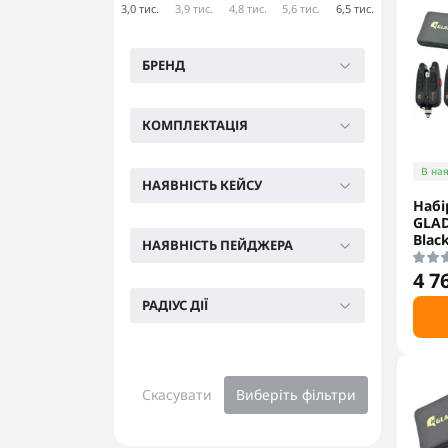
3,0 тис.
3,9 тис.
4,8 тис.
5,6 тис.
6,5 тис.
БРЕНД
КОМПЛЕКТАЦІЯ
В ная
НАЯВНІСТЬ КЕЙСУ
Набі
GLAD
Blac
НАЯВНІСТЬ ПЕЙДЖЕРА
4 7
РАДІУС ДІЇ
Скасувати
Виберіть фільтри