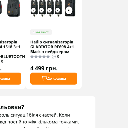
В наявності
ізаторів
Набір сигналізаторів
L1518 3+1
GLADIATOR RF698 4+1
Black з пейджером
+BLUETOOTH
0
0
.
4 499 грн.
ошика
До кошика
кльовки?
оль ситуації біля снастей. Коли
яд постійно між кількома точками,