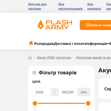
Відгуки про
Для
Для
По
магазин
постачальників
тендерів
др
Каталог товар
Розпродаж
Доставка і оплата
Інформація
Дрони, РЕБИ, детектори
Детектори дронів та ак
Аку
Фільтр товарів
ЦІНА
Со
-
грн.