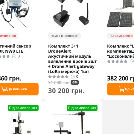
замовлення
Немає в наявності
Під замовлення
тичний сенсор
Комплект 3+1
Комплекс “
K NW0 LTE
DroneAlert
комплектаці
Акустичний модуль
“Досконали
0
виявлення дронів 3шт
+ Drone Alert gateway
(LoRa мережа) 1шт
0
460 грн.
382 200 г
31 000 грн.
-3%
30 200 грн.
До кошика
До к
Під замовлення
Під замовлення