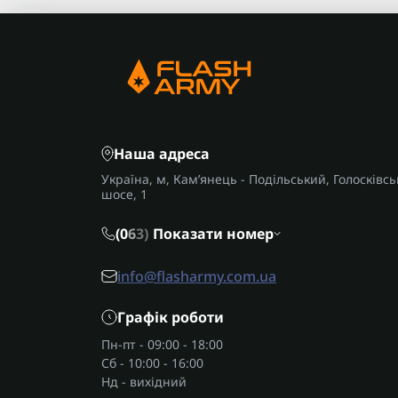
Акус
зада
жив
вияв
вбуд
Наша адреса
Україна, м, Кам’янець - Подільський, Голосківсь
шосе, 1
(0
6
3)
Показати номер
info@flasharmy.com.ua
Графік роботи
Пн-пт - 09:00 - 18:00
Сб - 10:00 - 16:00
Нд - вихідний