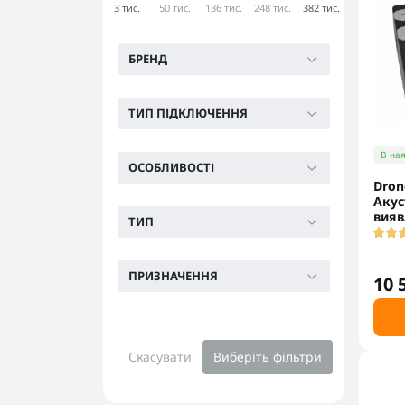
3 тис.
50 тис.
136 тис.
248 тис.
382 тис.
БРЕНД
ТИП ПІДКЛЮЧЕННЯ
В ная
ОСОБЛИВОСТІ
Dron
Акус
вияв
ТИП
ПРИЗНАЧЕННЯ
10 
Скасувати
Виберіть фільтри