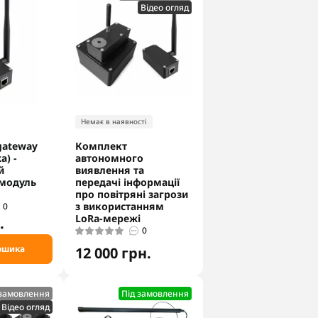
Відео огляд
Немає в наявності
gateway
Комплект
а) -
автономного
й
виявлення та
модуль
передачі інформації
про повітряні загрози
з використанням
0
LoRa-мережі
.
0
ошика
12 000 грн.
 замовлення
Під замовлення
Відео огляд