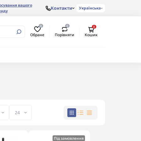
осування вашого
Контакти
Українська
енду
0
0
0
Обране
Порівняти
Кошик
Під замовлення