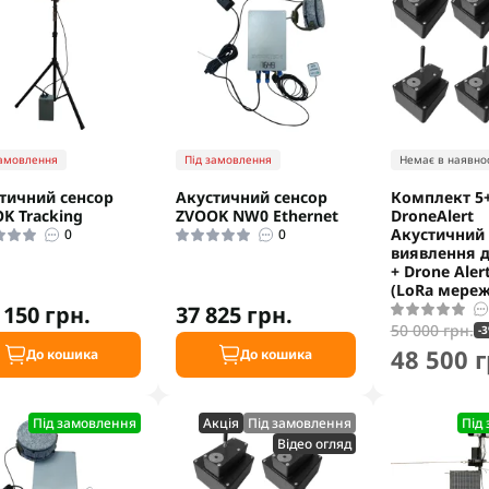
замовлення
Під замовлення
Немає в наявнос
тичний сенсор
Акустичний сенсор
Комплект 5
K Tracking
ZVOOK NW0 Ethernet
DroneAlert
Акустичний
0
0
виявлення д
+ Drone Aler
(LoRa мереж
 150 грн.
37 825 грн.
50 000 грн.
-
48 500 г
До кошика
До кошика
Під замовлення
Акцiя
Під замовлення
Під
Відео огляд