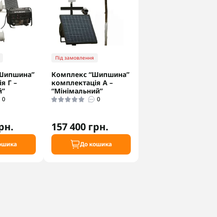
Під замовлення
Шипшина”
Комплекс “Шипшина”
я Г –
комплектація А –
й”
“Мінімальний”
0
0
рн.
157 400 грн.
ошика
До кошика