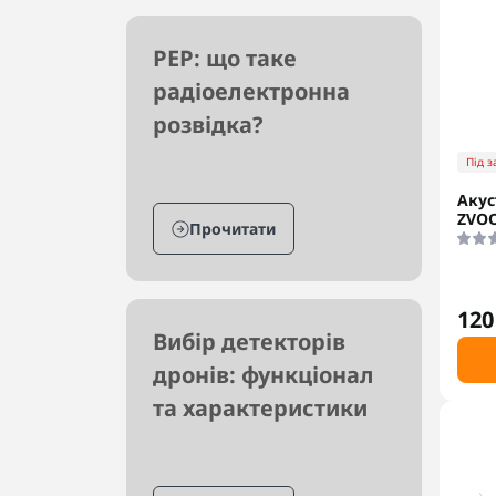
РЕР: що таке
радіоелектронна
розвідка?
Під 
Акус
ZVOO
Прочитати
120
Вибір детекторів
дронів: функціонал
та характеристики