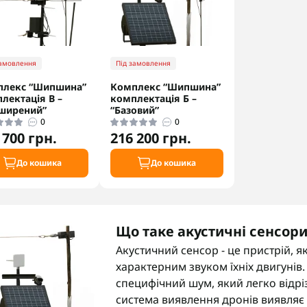
замовлення
Під замовлення
плекс “Шипшина”
Комплекс “Шипшина”
лектація В –
комплектація Б –
ширений”
“Базовий”
0
0
 700 грн.
216 200 грн.
До кошика
До кошика
Що таке акустичні сенсори
Акустичний сенсор - це пристрій, я
характерним звуком їхніх двигунів.
специфічний шум, який легко відріз
система виявлення дронів виявляє 