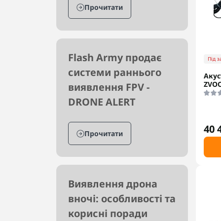
Прочитати
Flash Army продає
Під 
системи раннього
Акус
ZVOO
виявлення FPV -
DRONE ALERT
40 
Прочитати
Виявлення дрона
вночі: особливості та
корисні поради