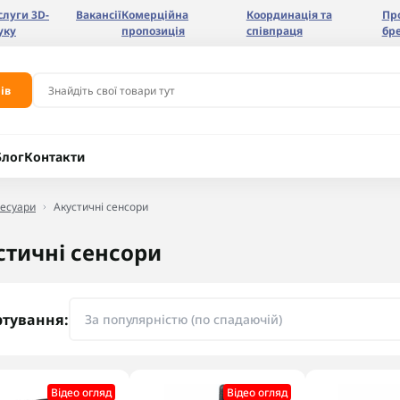
слуги 3D-
Вакансії
Комерційна
Координація та
Пр
уку
пропозиція
співпраця
бр
ів
Блог
Контакти
сесуари
Акустичні сенсори
стичні сенсори
ртування:
Відео огляд
Відео огляд