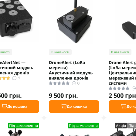
вності
В наявності
В наявності
eAlertNet —
DroneAlert (LoRa
Drone Alert 
тичний модуль
мережа) —
(LoRa мереж
лення дронів
Акустичний модуль
Центральни
виявлення дронів
мережевий 
1
системи
0
500 грн.
9 500 грн.
2 500 грн
До кошика
До кошика
До к
Під замовлення
Під замовлення
Акцiя
Під