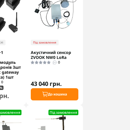
ті
Під замовлення
+1
Акустичний сенсор
ZVOOK NW0 LoRa
 модуль
0
ронів 3шт
t gateway
а) 1шт
0
43 040 грн.
3%
рн.
До кошика
 замовлення
Під замовлення