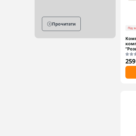
Прочитати
Під 
Ком
комп
“Роз
259