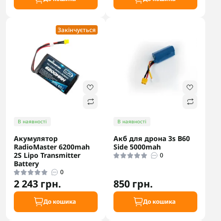
Закінчується
В наявності
В наявності
Акумулятор
Акб для дрона 3s B60
RadioMaster 6200mah
Side 5000mah
2S Lipo Transmitter
0
Battery
0
2 243 грн.
850 грн.
До кошика
До кошика