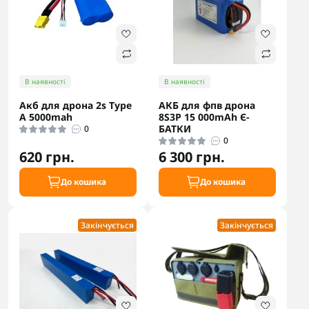
В наявності
В наявності
Акб для дрона 2s Type
АКБ для фпв дрона
A 5000mah
8S3P 15 000mAh Є-
БАТКИ
0
0
620 грн.
6 300 грн.
До кошика
До кошика
Закінчується
Закінчується