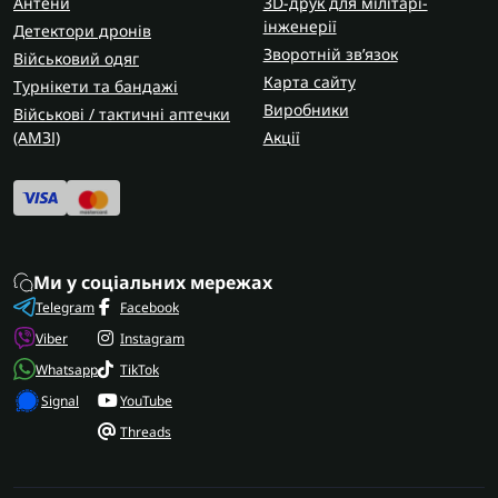
Антени
3D-друк для мілітарі-
інженерії
Детектори дронів
Зворотній зв’язок
Військовий одяг
Карта сайту
Турнікети та бандажі
Виробники
Військові / тактичні аптечки
(AMЗІ)
Акції
Ми у соціальних мережах
Telegram
Facebook
Viber
Instagram
Whatsapp
TikTok
Signal
YouTube
Threads