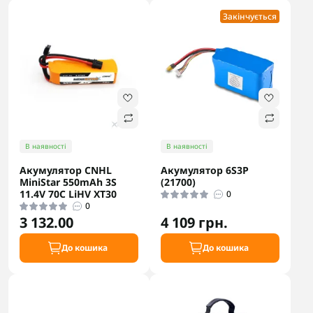
Закінчується
В наявності
В наявності
Акумулятор CNHL
Акумулятор 6S3P
MiniStar 550mAh 3S
(21700)
11.4V 70C LiHV XT30
0
0
3 132.00
4 109 грн.
До кошика
До кошика