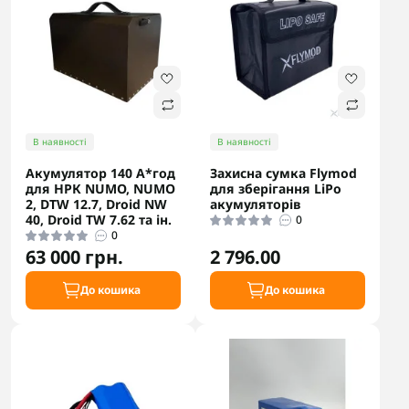
В наявності
В наявності
Акумулятор 140 А*год
Захисна сумка Flymod
для НРК NUMO, NUMO
для зберігання LiPo
2, DTW 12.7, Droid NW
акумуляторів
40, Droid TW 7.62 та ін.
0
0
63 000 грн.
2 796.00
До кошика
До кошика