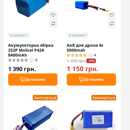
В наявності
В наявності
Акумуляторна збірка
Акб для дрона 4s
2S2P Molicel P42A
5000mah
8400mAh
4
0
1 399 грн.
-18%
1 150 грн.
1 390 грн.
До кошика
До кошика
Закінчується
Закінчується