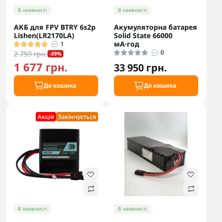
В наявності
В наявності
АКБ для FPV BTRY 6s2p
Акумуляторна батарея
Lishen(LR2170LA)
Solid State 66000
мА·год
1
0
2 759 грн.
-39%
1 677 грн.
33 950 грн.
До кошика
До кошика
Акцiя
Закінчується
В наявності
В наявності