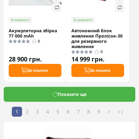
В наявності
В наявності
Акумуляторна збірка
Автономний блок
77 000 mAh
живлення Пролісок-30
для резервного
0
живлення
0
28 900 грн.
14 999 грн.
До кошика
До кошика
Показати ще
1
2
3
4
5
6
7
8
9
>
>|