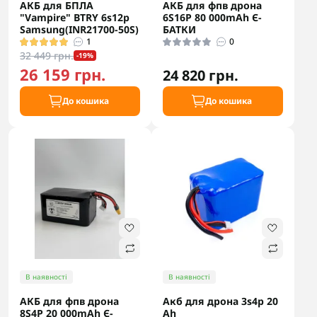
АКБ для БПЛА
АКБ для фпв дрона
"Vampire" BTRY 6s12p
6S16P 80 000mAh Є-
Samsung(INR21700-50S)
БАТКИ
1
0
32 449 грн.
-19%
26 159 грн.
24 820 грн.
До кошика
До кошика
В наявності
В наявності
АКБ для фпв дрона
Акб для дрона 3s4p 20
8S4P 20 000mAh Є-
Аh