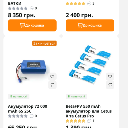
БАТКИ
3
0
8 350 грн.
2 400 грн.
До кошика
До кошика
Закінчується
В наявності
В наявності
Акумулятор 72 000
BetaFPV 550 mAh
mAh 6S 25C
акумулятор для Cetus
X та Cetus Pro
0
1
65 250 грн.
1 390 грн.