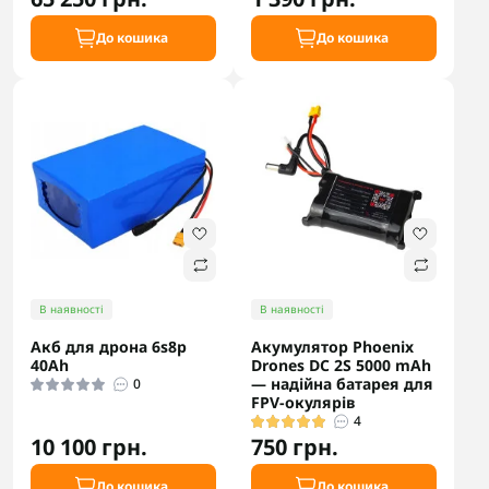
До кошика
До кошика
В наявності
В наявності
Акб для дрона 6s8p
Акумулятор Phoenix
40Аh
Drones DC 2S 5000 mAh
— надійна батарея для
0
FPV-окулярів
4
10 100 грн.
750 грн.
До кошика
До кошика