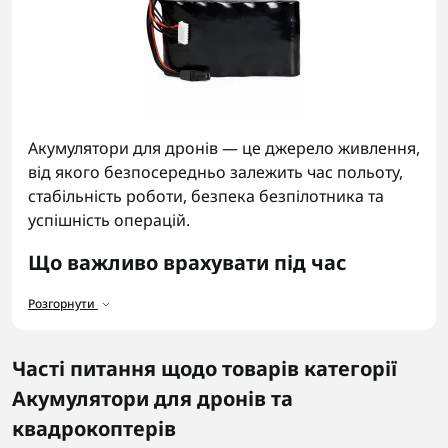
Акумулятори для дронів — це джерело живлення,
від якого безпосередньо залежить час польоту,
стабільність роботи, безпека безпілотника та
успішність операцій.
Що важливо врахувати під час
вибору акумулятора?
Розгорнути
Підбираючи акумулятори для квадрокоптерів,
зверніть увагу на кілька ключових моментів:
Часті питання щодо товарів категорії
Ємність і час роботи.
Чим вища ємність, тим
Акумулятори для дронів та
довше працюватиме дрон без підзарядки.
квадрокоптерів
Сумісність.
Батареї для дронів повинні точно