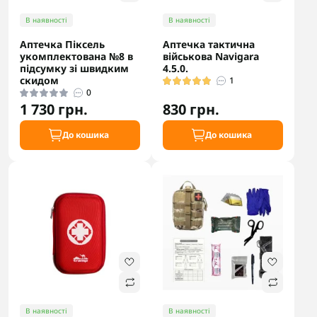
В наявності
В наявності
Аптечка Піксель
Аптечка тактична
укомплектована №8 в
військова Navigara
підсумку зі швидким
4.5.0.
скидом
1
0
1 730 грн.
830 грн.
До кошика
До кошика
В наявності
В наявності