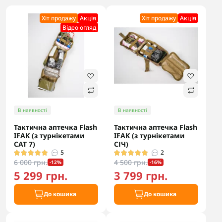
Хіт продажу
Акцiя
Хіт продажу
Акцiя
Відео огляд
В наявності
В наявності
Тактична аптечка Flash
Тактична аптечка Flash
IFAK (з турнікетами
IFAK (з турнікетами
CAT 7)
СІЧ)
5
2
6 000 грн.
4 500 грн.
-12%
-16%
5 299 грн.
3 799 грн.
До кошика
До кошика