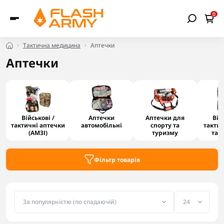
0
Тактична медицина
Аптечки
Аптечки
Військові /
Аптечки
Аптечки для
Вій
тактичні аптечки
автомобільні
спорту та
тактич
(AMЗІ)
туризму
та 
Фільтр товарів