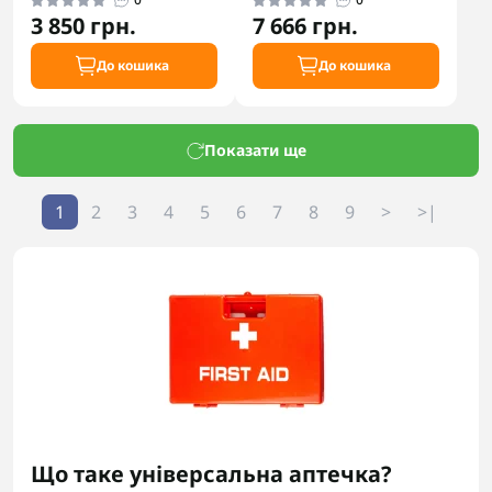
3 850 грн.
7 666 грн.
До кошика
До кошика
Показати ще
1
2
3
4
5
6
7
8
9
>
>|
Що таке універсальна аптечка?