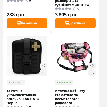
розширена (з
0
турнікетом ДНІПРО)
0
288 грн.
3 805 грн.
До кошика
До кошика
В наявності
В наявності
Тактична
Аптечка кабінету
укомплектована
стоматолога/
аптечка IFAK НАТО
косметолога/
Чорна
радіолога
0
0