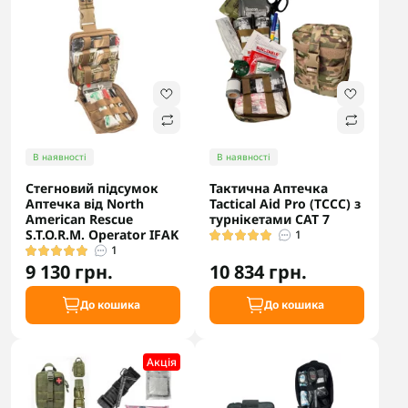
В наявності
В наявності
Стегновий підсумок
Тактична Аптечка
Аптечка від North
Tactical Aid Pro (TCCC) з
American Rescue
турнікетами CAT 7
S.T.O.R.M. Operator IFAK
1
1
9 130 грн.
10 834 грн.
До кошика
До кошика
Акцiя