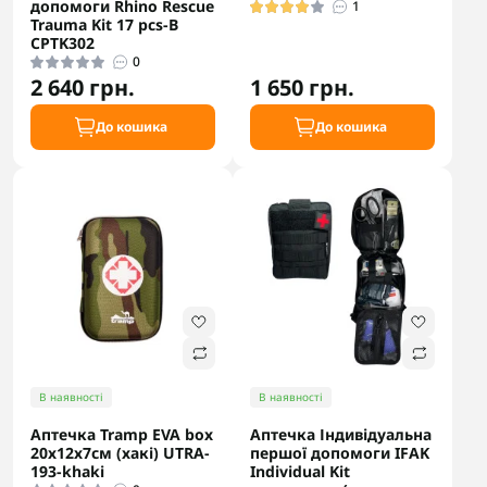
допомоги Rhino Rescue
1
Trauma Kit 17 pcs-B
CPTK302
0
2 640 грн.
1 650 грн.
До кошика
До кошика
В наявності
В наявності
Аптечка Tramp EVA box
Аптечка Індивідуальна
20х12х7см (хакі) UTRA-
першої допомоги IFAK
193-khaki
Individual Kit