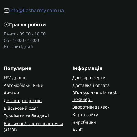
наборів. Усе це легко поєднується з іншим
info@flasharmy.com.ua
військовим спорядженням
, яке допомагає
надійно закріпити аптечку на спорядженні.
Графік роботи
Яке має бути наповнення аптечки?
Пн-пт - 09:00 - 18:00
Сб - 10:00 - 16:00
У стандартний набір входять кровоспинні
Нд - вихідний
засоби, обробка ран, еластичні бинти,
рукавички, ножиці, іноді ковдра для
термоізоляції. Розширені моделі включають
Популярне
Інформація
турнікети
, ізраїльські бандажі, оціночні картки,
FPV дрони
що особливо актуально для аптечки для
Договір оферти
невідкладної медичної допомоги. Якісний набір
Автомобільні РЕБи
Доставка і оплата
дозволяє виконати базові дії швидко та без
Антени
3D-друк для мілітарі-
інженерії
плутанини.
Детектори дронів
Зворотній зв’язок
Військовий одяг
Чому важливо кожному мати
Карта сайту
Турнікети та бандажі
аптечку?
Виробники
Військові / тактичні аптечки
(AMЗІ)
Акції
Поранення чи раптові стани часто виникають