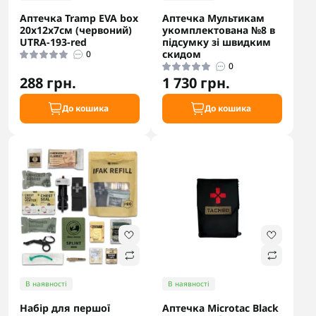
Аптечка Tramp EVA box
Аптечка Мультикам
20х12х7см (червоний)
укомплектована №8 в
UTRA-193-red
підсумку зі швидким
скидом
0
0
288 грн.
1 730 грн.
До кошика
До кошика
В наявності
В наявності
Набір для першої
Аптечка Microtac Black