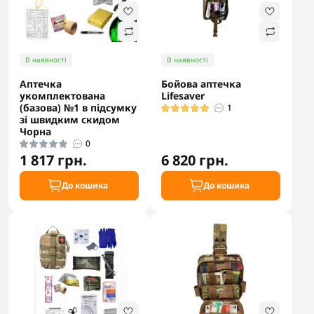
В наявності
В наявності
Аптечка
Бойова аптечка
укомплектована
Lifesaver
(базова) №1 в підсумку
1
зі швидким скидом
Чорна
0
1 817 грн.
6 820 грн.
До кошика
До кошика