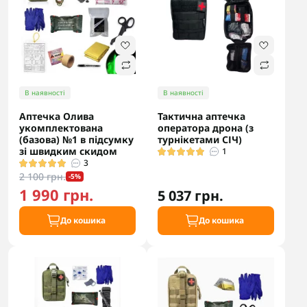
В наявності
В наявності
Аптечка Олива
Тактична аптечка
укомплектована
оператора дрона (з
(базова) №1 в підсумку
турнікетами СІЧ)
зі швидким скидом
1
3
2 100 грн.
-5%
1 990 грн.
5 037 грн.
До кошика
До кошика