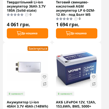
Твердотільний Li-ion
Тяговий свинцево-
акумулятор 36Ah 3.7V
кислотний AGM
180A (Solid-state)
акумулятор LP 6-DZM-
12 Ah - под Болт М5
0
0
4 061 грн.
1 694 грн.
До кошика
До кошика
Закінчується
В наявності
В наявності
Акумулятор Li-ion
АКБ LiFePO4 12V, 12Ah,
40AH 3.7V 40Ah (148Wh)
153,6Wh, BMS, 5000+