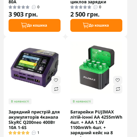
80A
циклов зарядки
0
0
3 903 грн.
2 500 грн.
До кошика
До кошика
В наявності
В наявності
Зарядний пристрій для
Батарейки PUJIMAX
акумуляторів 4канала
літій-іонні AA 4255mWh
SkyRC Q200neo 400Вт
4шт. + AAA 1.5V
10А 1-6S
1100mWh 4шт. +
зарядний кейс на 8
1