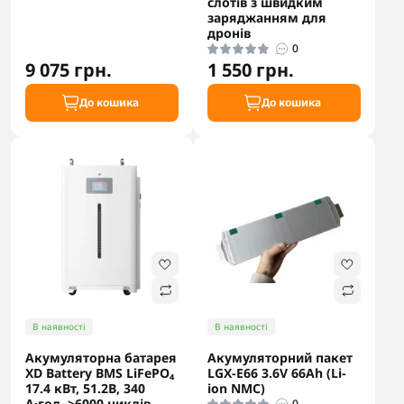
слотів з швидким
заряджанням для
дронів
0
9 075 грн.
1 550 грн.
До кошика
До кошика
В наявності
В наявності
Акумуляторна батарея
Акумуляторний пакет
XD Battery BMS LiFePO₄
LGX-E66 3.6V 66Ah (Li-
17.4 кВт, 51.2В, 340
ion NMC)
А·год, >6000 циклів,
0