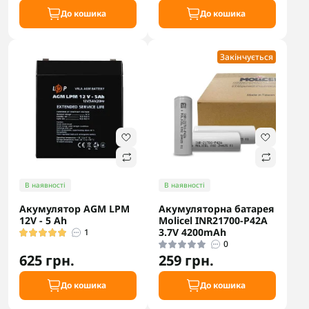
До кошика
До кошика
Закінчується
В наявності
В наявності
Акумулятор AGM LPM
Акумуляторна батарея
12V - 5 Ah
Molicel INR21700-P42A
3.7V 4200mAh
1
0
625 грн.
259 грн.
До кошика
До кошика