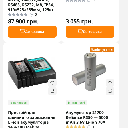
RS485, RS232, М8, IP54,
919×525×255мм, 125кг
0
87 900 грн.
3 055 грн.
До кошика
До кошика
Закінчується
В наявності
В наявності
Пристрій для
Акумулятор 21700
швидкого заряджання
Reliance RS50 — 5000
Li-ion акумуляторів
mAh 3.6V Li-ion 70A
14.4-18В Makita,
1