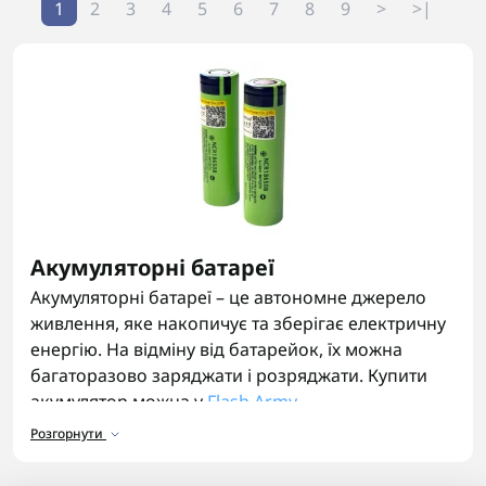
1
2
3
4
5
6
7
8
9
>
>|
Акумуляторні батареї
Акумуляторні батареї – це автономне джерело
живлення, яке накопичує та зберігає електричну
енергію. На відміну від батарейок, їх можна
багаторазово заряджати і розряджати. Купити
акумулятор можна у
Flash Army
.
Розгорнути
Призначення акумуляторних батарей
Акумуляторні батареї використовуються в