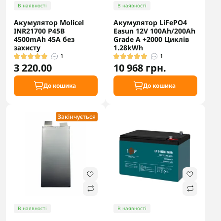
В наявності
В наявності
Акумулятор Molicel
Акумулятор LiFePO4
INR21700 P45B
Easun 12V 100Ah/200Ah
4500mAh 45A без
Grade А +2000 Циклів
захисту
1.28kWh
1
1
3 220.00
10 968 грн.
До кошика
До кошика
Закінчується
В наявності
В наявності