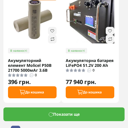
В наявності
В наявності
Акумуляторний
Акумуляторна батарея
елемент Molicel P50B
LiFePO4 51.2V 200 Ah
21700 5000мАг 3.6В
0
0
396 грн.
77 940 грн.
До кошика
До кошика
Показати ще