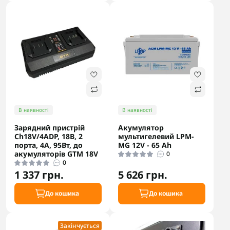
В наявності
В наявності
Зарядний пристрій
Акумулятор
Ch18V/4АDP, 18В, 2
мультигелевий LPM-
порта, 4А, 95Вт, до
MG 12V - 65 Ah
акумуляторів GTM 18V
0
0
1 337 грн.
5 626 грн.
До кошика
До кошика
Закінчується