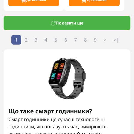
Показати ще
1
2
3
4
5
6
7
8
9
>
>|
Що таке смарт годинники?
Смарт годинники це сучасні технологічні
годинники, які показують час, вимірюють
активність, стежать за здоров’ям і навіть