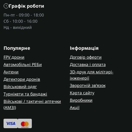
Графік роботи
знайти зручне спорядження для будь-яких умов.
Пн-пт - 09:00 - 18:00
Кому підходять смарт годинники?
Сб - 10:00 - 16:00
Військовим
- для контролю навантаження,
Нд - вихідний
орієнтування.
Туристам і кемперам
- під час кемпінгу зі
Популярне
спальниками
.
Інформація
Спортсменам
- для моніторингу тренувань.
FPV дрони
Договір оферти
Офісним працівникам
- для зручності та
Автомобільні РЕБи
Доставка і оплата
організованості.
Антени
3D-друк для мілітарі-
інженерії
Детектори дронів
Кожен знайде свій стиль і функції, які
Зворотній зв’язок
Військовий одяг
відповідають способу життя.
Карта сайту
Турнікети та бандажі
Види та основні функції
Виробники
Військові / тактичні аптечки
(AMЗІ)
Акції
Smart годинники бувають:
Тактичні
- з компасом і GPS, стійкі до ударів;
Спортивні
- легкі, з режимами тренувань;