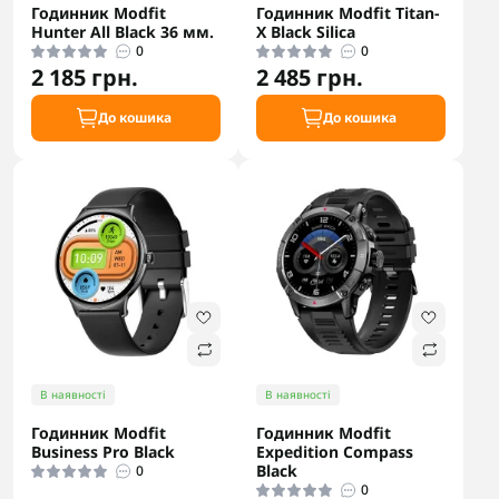
Годинник Modfit
Годинник Modfit Titan-
Hunter All Black 36 мм.
X Black Silica
0
0
2 185 грн.
2 485 грн.
До кошика
До кошика
В наявності
В наявності
Годинник Modfit
Годинник Modfit
Business Pro Black
Expedition Compass
Black
0
0