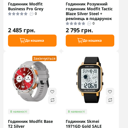
Годинник Modfit
Годинник Розумний
Business Pro Grey
годинник Modfit Tactic
Blaze Silver Steel +
0
ремінець в подарунок
0
2 485 грн.
2 795 грн.
До кошика
До кошика
Закінчується
В наявності
В наявності
Годинник Modfit Base
Годинник Skmei
T2 Silver
1971GD Gold SALE