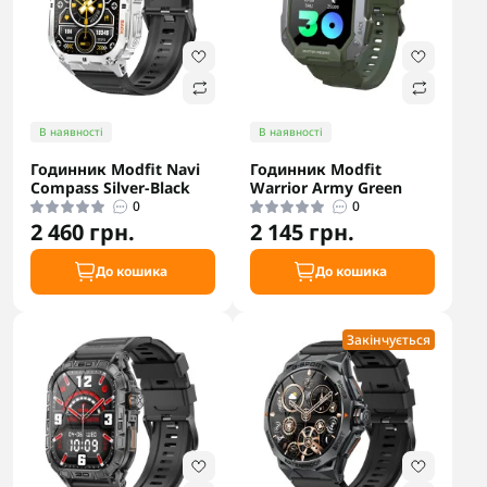
В наявності
В наявності
Годинник Modfit Navi
Годинник Modfit
Compass Silver-Black
Warrior Army Green
0
0
2 460 грн.
2 145 грн.
До кошика
До кошика
Закінчується