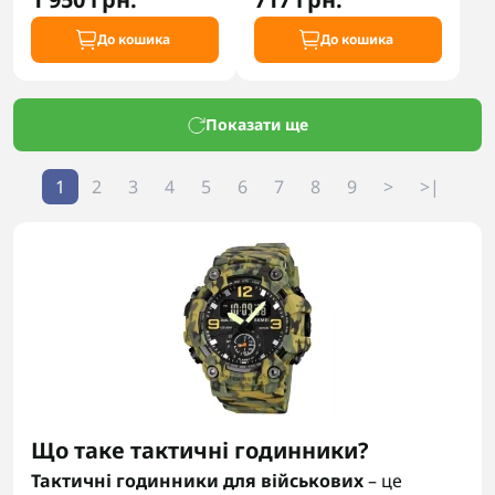
До кошика
До кошика
Показати ще
1
2
3
4
5
6
7
8
9
>
>|
Що таке тактичні годинники?
Тактичні годинники для військових
– це