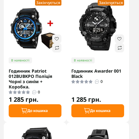
Закінчується
Закінчується
В наявності
В наявності
Годинник Patriot
Годинник Awarder 001
012BUBKPO Поліція
Black
Чорні з синім +
0
Коробка.
0
1 285 грн.
1 285 грн.
До кошика
До кошика