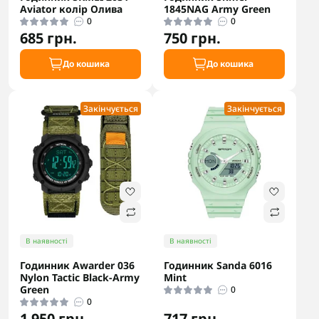
Aviator колір Олива
1845NAG Army Green
0
0
685 грн.
750 грн.
До кошика
До кошика
Закінчується
Закінчується
В наявності
В наявності
Годинник Awarder 036
Годинник Sanda 6016
Nylon Tactic Black-Army
Mint
Green
0
0
1 950 грн.
717 грн.