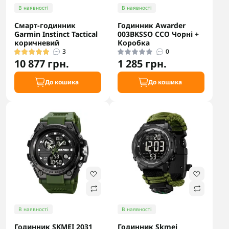
В наявності
В наявності
Смарт-годинник
Годинник Awarder
Garmin Instinct Tactical
003BKSSO ССО Чорні +
коричневий
Коробка
3
0
10 877 грн.
1 285 грн.
До кошика
До кошика
В наявності
В наявності
Годинник SKMEI 2031
Годинник Skmei