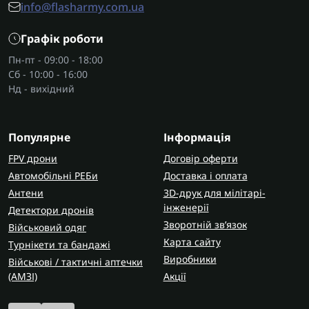
Годинники-навигатори
– з GPS, компасом,
info@flasharmy.com.ua
альтиметром, корисні для армії та виживання в
Графік роботи
польових умовах.
Водолазні моделі
– витримують високу
Пн-пт - 09:00 - 18:00
глибину, забезпечуючи водостійкість і
Сб - 10:00 - 16:00
герметичність.
Нд - вихідний
Переваги тактичних годинників
Популярне
підвищена міцність корпусу;
Інформація
точність роботи у будь-яких умовах;
FPV дрони
Договір оферти
довгий ресурс батареї або акумулятора;
Автомобільні РЕБи
Доставка і оплата
додаткові функції – від секундоміра до компаса
Антени
3D-друк для мілітарі-
й барометра;
інженерії
Детектори дронів
стійкість до вологи, пилу та ударів;
Зворотній зв’язок
Військовий одяг
камуфляжні чи тактичні кольори, що
Карта сайту
Турнікети та бандажі
гармонійно вписуються в екіпірування.
Виробники
Військові / тактичні аптечки
(AMЗІ)
Акції
Як обрати тактичні годинники?
Перш ніж купити годинник для військових, варто