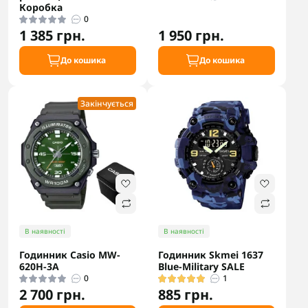
Коробка
0
1 385 грн.
1 950 грн.
До кошика
До кошика
Закінчується
В наявності
В наявності
Годинник Casio MW-
Годинник Skmei 1637
620H-3A
Blue-Military SALE
0
1
2 700 грн.
885 грн.