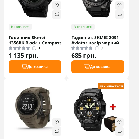
В наявності
В наявності
Годинник Skmei
Годинник SKMEI 2031
1356BK Black + Compass
Aviator колір чорний
0
0
1 135 грн.
685 грн.
До кошика
До кошика
Закінчується