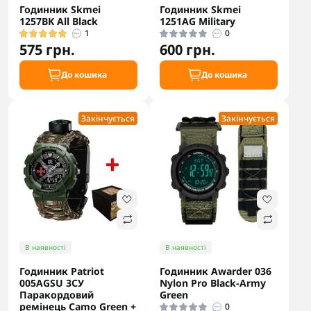
Годинник Skmei
Годинник Skmei
1257BK All Black
1251AG Military
1
0
575 грн.
600 грн.
До кошика
До кошика
Закінчується
Закінчується
В наявності
В наявності
Годинник Patriot
Годинник Awarder 036
005AGSU ЗСУ
Nylon Pro Black-Army
Паракордовий
Green
ремінець Camo Green +
0