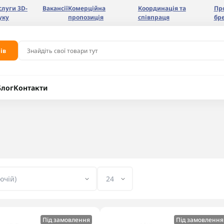
слуги 3D-
Вакансії
Комерційна
Координація та
Пр
уку
пропозиція
співпраця
бр
ів
Блог
Контакти
Під замовлення
Під замовлення