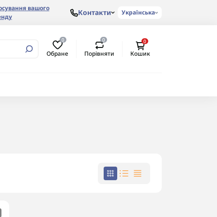
осування вашого
Контакти
Українська
енду
0
0
0
Обране
Порівняти
Кошик