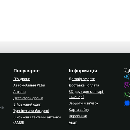
Популярне
Інформація
FPV дрони
Договір оферти
Автомобільні РЕБи
Доставка і оплата
Антени
3D-друк для мілітарі-
інженерії
Детектори дронів
Зворотній зв’язок
Військовий одяг
ке
Карта сайту
Турнікети та бандажі
Виробники
Військові / тактичні аптечки
(AMЗІ)
Акції