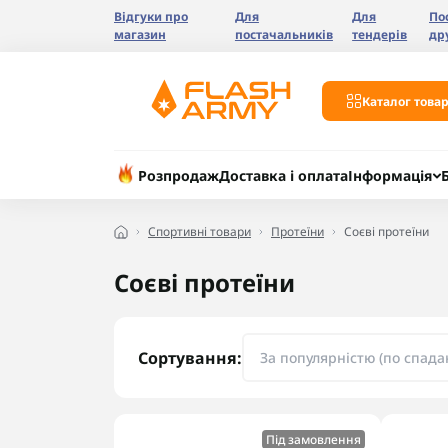
Відгуки про
Для
Для
По
магазин
постачальників
тендерів
др
Каталог товар
Розпродаж
Доставка і оплата
Інформація
Спортивні товари
Протеїни
Cоєві протеїни
Cоєві протеїни
Сортування:
Під замовлення