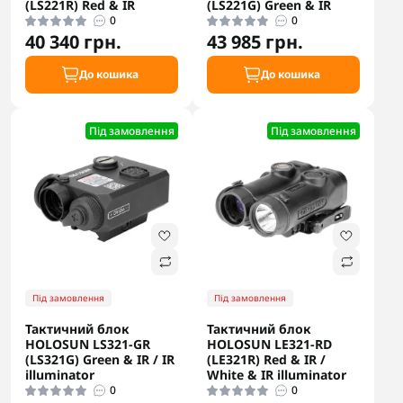
(LS221R) Red & IR
(LS221G) Green & IR
0
0
40 340 грн.
43 985 грн.
До кошика
До кошика
Під замовлення
Під замовлення
Під замовлення
Під замовлення
Тактичний блок
Тактичний блок
HOLOSUN LS321-GR
HOLOSUN LE321-RD
(LS321G) Green & IR / IR
(LE321R) Red & IR /
illuminator
White & IR illuminator
0
0