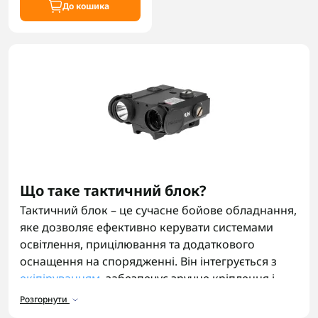
До кошика
Що таке тактичний блок?
Тактичний блок – це сучасне бойове обладнання,
яке дозволяє ефективно керувати системами
освітлення, прицілювання та додаткового
оснащення на спорядженні. Він інтегрується з
екіпіруванням
, забезпечує зручне кріплення і
спрощує роботу з бойовою системою в будь-яких
Розгорнути
умовах.