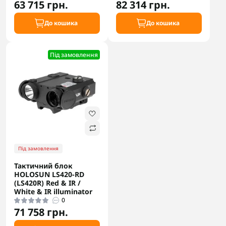
63 715 грн.
82 314 грн.
До кошика
До кошика
Під замовлення
Під замовлення
Тактичний блок
HOLOSUN LS420-RD
(LS420R) Red & IR /
White & IR illuminator
0
71 758 грн.