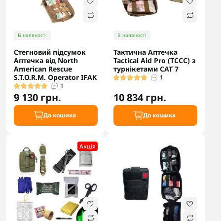
В наявності
В наявності
Стегновий підсумок
Тактична Аптечка
Аптечка від North
Tactical Aid Pro (TCCC) з
American Rescue
турнікетами CAT 7
S.T.O.R.M. Operator IFAK
1
1
9 130 грн.
10 834 грн.
До кошика
До кошика
Акцiя