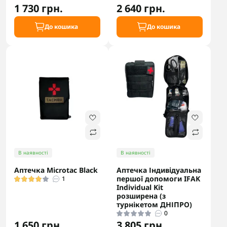
1 730 грн.
2 640 грн.
До кошика
До кошика
В наявності
В наявності
Аптечка Microtac Black
Аптечка Індивідуальна
першої допомоги IFAK
1
Individual Kit
розширена (з
турнікетом ДНІПРО)
0
1 650 грн.
3 805 грн.