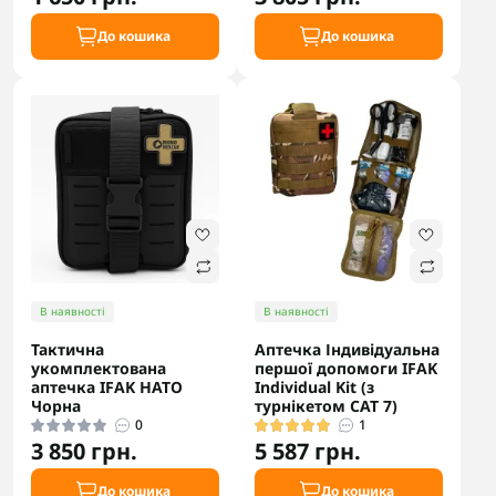
До кошика
До кошика
В наявності
В наявності
Тактична
Аптечка Індивідуальна
укомплектована
першої допомоги IFAK
аптечка IFAK НАТО
Individual Kit (з
Чорна
турнікетом CAT 7)
0
1
3 850 грн.
5 587 грн.
До кошика
До кошика