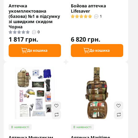
Аптечка
Бойова аптечка
укомплектована
Lifesaver
(базова) №1 в підсумку
1
зі швидким скидом
Чорна
0
1 817 грн.
6 820 грн.
До кошика
До кошика
В наявності
В наявності
Аптечка Мультикам
Аптечка Maritime