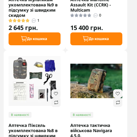
укомплектована №9 в
Assault Kit (CCRK) -
підсумку зі швидким
Multicam
скидом
0
1
2 645 грн.
15 400 грн.
До кошика
До кошика
В наявності
В наявності
Аптечка Піксель
Аптечка тактична
укомплектована №8 в
військова Navigara
підсумку зі швидким
4.5.0.