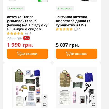
В наявності
В наявності
Аптечка Олива
Тактична аптечка
укомплектована
оператора дрона (з
(базова) №1 в підсумку
турнікетами СІЧ)
зі швидким скидом
1
3
2 100 грн.
-5%
1 990 грн.
5 037 грн.
До кошика
До кошика