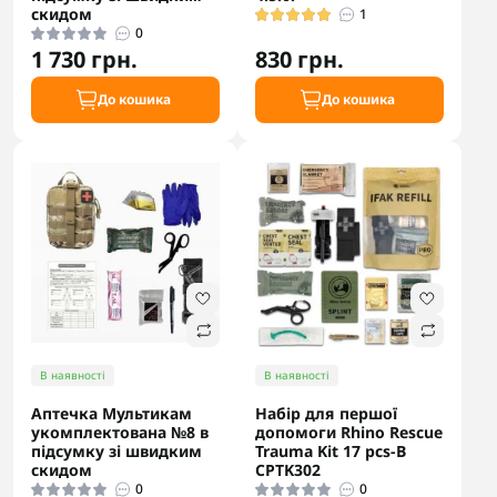
скидом
1
0
1 730 грн.
830 грн.
До кошика
До кошика
В наявності
В наявності
Аптечка Мультикам
Набір для першої
укомплектована №8 в
допомоги Rhino Rescue
підсумку зі швидким
Trauma Kit 17 pcs-B
скидом
CPTK302
0
0