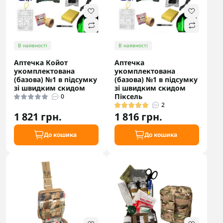
В наявності
В наявності
Аптечка Койот
Аптечка
укомплектована
укомплектована
(базова) №1 в підсумку
(базова) №1 в підсумку
зі швидким скидом
зі швидким скидом
Піксель
0
2
1 821 грн.
1 816 грн.
До кошика
До кошика