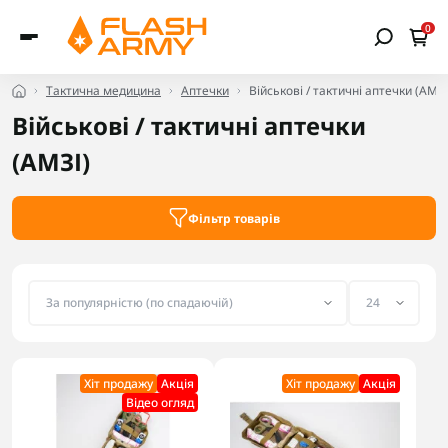
0
Тактична медицина
Аптечки
Військові / тактичні аптечки (AMЗІ
Військові / тактичні аптечки
(AMЗІ)
Фільтр товарів
Хіт продажу
Акцiя
Хіт продажу
Акцiя
Відео огляд