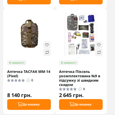
В наявності
В наявності
Аптечка TACFAK ММ-14
Аптечка Піксель
(Pixel)
укомплектована №9 в
підсумку зі швидким
0
скидом
0
8 140 грн.
2 645 грн.
До кошика
До кошика