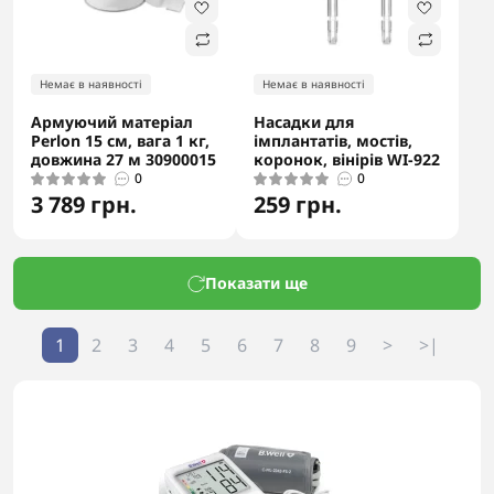
Немає в наявності
Немає в наявності
Армуючий матеріал
Насадки для
Perlon 15 см, вага 1 кг,
імплантатів, мостів,
довжина 27 м 30900015
коронок, вінірів WI-922
0
0
3 789 грн.
259 грн.
Показати ще
1
2
3
4
5
6
7
8
9
>
>|