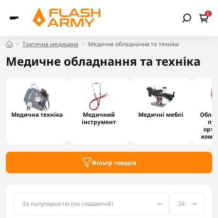
0
Тактична медицина
Медичне обладнання та техніка
Медичне обладнання та техніка
Медична техніка
Медичний
Медичні меблі
Облад
інструмент
про
орто
комп
Фільтр товарів