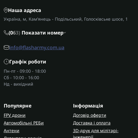
Високотехнологічне медобладнання для
Наша адреса
медкабінетів та мобільних пунктів;
Прилади для контролю життєвих показників, у
Україна, м, Кам’янець - Подільський, Голосківське шосе, 1
тому числі для домашнього використання;
Обладнання, що доповнює процес
реабілітації
(0
6
3)
Показати номер
та відновлення
, зокрема після травм.
info@flasharmy.com.ua
Кожна категорія підібрана так, щоб ви могли
купити медичне обладнання та
аптечки
з
Графік роботи
урахуванням реальних потреб - від базових до
Пн-пт - 09:00 - 18:00
професійних.
Сб - 10:00 - 16:00
Нд - вихідний
Де використовується медичне
обладнання?
Сфера застосування широка: військові медики
Популярне
Інформація
використовують техніку в польових госпіталях та
FPV дрони
Договір оферти
мобільних точках, цивільні спеціалісти - у
Автомобільні РЕБи
Доставка і оплата
клініках, приватних кабінетах та лабораторіях.
Антени
3D-друк для мілітарі-
Частина пристроїв призначена для щоденного
інженерії