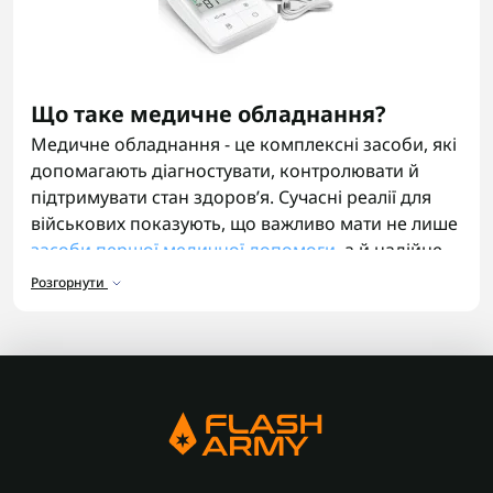
Що таке медичне обладнання?
Медичне обладнання - це комплексні засоби, які
допомагають діагностувати, контролювати й
підтримувати стан здоров’я. Сучасні реалії для
військових показують, що важливо мати не лише
засоби першої медичної допомоги
, а й надійне
медобладнання для діагностування та
Розгорнути
відновлення після травм. Усе це представлено в
каталозі магазину FlashArmy.
Види медичного обладнання
У каталозі ви знайдете різні категорії техніки:
Діагностичне обладнання - тонометри,
оксиметри, термометри;