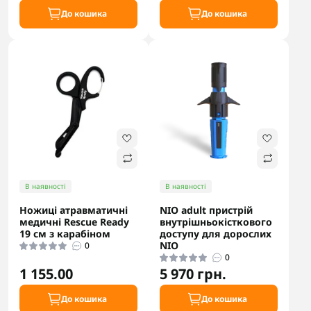
До кошика
До кошика
В наявності
В наявності
Ножиці атравматичні
NIO adult пристрій
медичні Rescue Ready
внутрішньокісткового
19 см з карабіном
доступу для дорослих
NIO
0
0
1 155.00
5 970 грн.
До кошика
До кошика