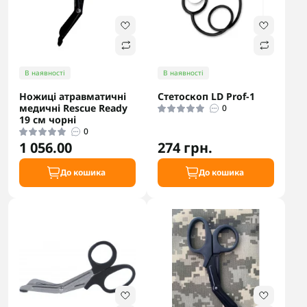
В наявності
В наявності
Ножиці атравматичні
Стетоскоп LD Prof-1
медичні Rescue Ready
0
19 см чорні
0
1 056.00
274 грн.
До кошика
До кошика