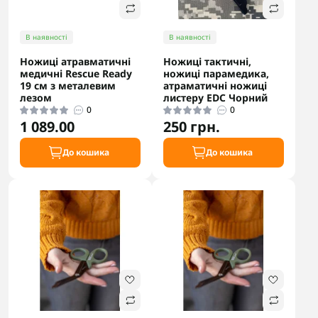
В наявності
В наявності
Ножиці атравматичні
Ножиці тактичні,
медичні Rescue Ready
ножиці парамедика,
19 см з металевим
атраматичні ножиці
лезом
листеру EDC Чорний
0
0
1 089.00
250 грн.
До кошика
До кошика