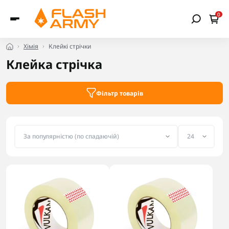
0
Хімія
Клейкі стрічки
Клейка стрічка
Фільтр товарів