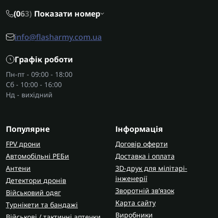
(0
6
3)
Показати номер
Армовані
– мають основу посилену
волокнами, що забезпечує високу міцність і
info@flasharmy.com.ua
стійкість до розривів.
Графік роботи
Водонепроникні
– використовуються для
герметизації та ремонту в умовах підвищеної
Пн-пт - 09:00 - 18:00
вологості.
Сб - 10:00 - 16:00
Високотемпературні
– витримують
Нд - вихідний
екстремальні температури. Підходять для
промислових і технічних робіт.
Популярне
Інформація
Двосторонні
– мають клейкий шар з обох
боків. Застосовуються для монтажу, декору та
FPV дрони
Договір оферти
кріплення предметів без свердління.
Автомобільні РЕБи
Доставка і оплата
Антени
3D-друк для мілітарі-
Фактори для вибору
інженерії
Детектори дронів
Сфера застосування
– визначає вимоги до
Зворотній зв’язок
Військовий одяг
міцності й стійкості. Для побутових завдань
Карта сайту
Турнікети та бандажі
підходять універсальні стрічки, а для
Виробники
Військові / тактичні аптечки