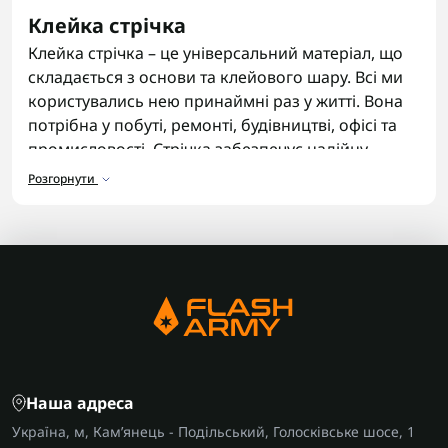
Клейка стрічка
Клейка стрічка – це універсальний матеріал, що
складається з основи та клейового шару. Всі ми
користувались нею принаймні раз у житті. Вона
потрібна у побуті, ремонті, будівництві, офісі та
промисловості. Стрічка забезпечує надійну
фіксацію, може захищати від вологи, пилу чи
Розгорнути
високих температур.
Призначення
Клейка стрічка швидко з’єднує поверхні без
використання інструментів чи додаткових
матеріалів. Стрічку використовують для
склеювання, герметизації, фіксації, маркування
та пакування різних предметів. Види клейкої
стрічки Клейкі стрічки відрізняються за своїми
Наша адреса
властивостями. Вибір конкретного виду залежить
Україна, м, Кам’янець - Подільський, Голосківське шосе, 1
від умов роботи та необхідної міцності з’єднання.