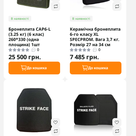
В наявності
В наявності
Бронеплита CAP6-L
Керамічна бронеплита
(3.25 кг) (6 клас)
6-го класу XL
260*330 (одна
SPECPROM. Вага 3,7 кг.
площина) 1шт
Розмір 27 на 34 см
0
0
25 500 грн.
7 485 грн.
До кошика
До кошика