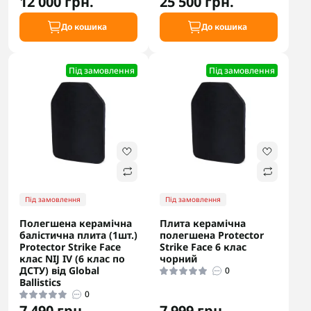
12 000 грн.
25 500 грн.
До кошика
До кошика
Під замовлення
Під замовлення
Під замовлення
Під замовлення
Полегшена керамічна
Плита керамічна
балістична плита (1шт.)
полегшена Protector
Protector Strike Face
Strike Face 6 клас
клас NIJ IV (6 клас по
чорний
ДСТУ) від Global
0
Ballistics
0
7 490 грн.
7 999 грн.