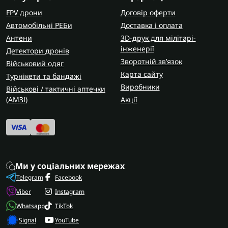
максимального рівня захисту та надійності.
FPV дрони
Договір оферти
На сайті Flash Army ви знайдете сучасне
Автомобільні РЕБи
Доставка і оплата
екіпірування для фронту — перевірене в
Антени
3D-друк для мілітарі-
реальних бойових умовах.
інженерії
Детектори дронів
Зворотній зв’язок
Військовий одяг
Карта сайту
Турнікети та бандажі
Виробники
Військові / тактичні аптечки
(AMЗІ)
Акції
Ми у соціальних мережах
Telegram
Facebook
Viber
Instagram
Whatsapp
TikTok
Signal
YouTube