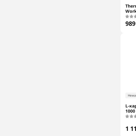
Ther
Work
989
Нема
L-ка
1000
1 1