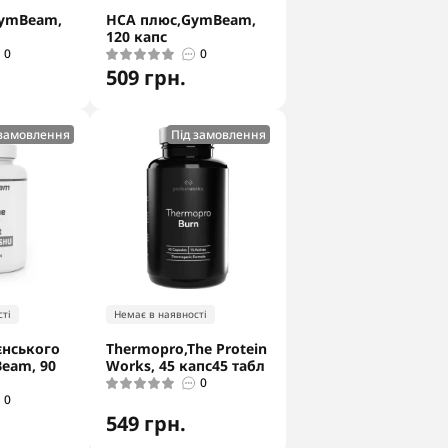
ymBeam,
HCA плюс,GymBeam,
120 капс
0
0
509 грн.
 замовлення
Під замовлення
ті
Немає в наявності
єнського
Thermopro,The Protein
eam, 90
Works, 45 капс45 табл
0
0
549 грн.