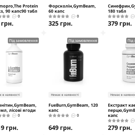
mopro,The Protein
Форсколін,GymBeam,
Синефрин,G
s, 90 капс90 табл
60 капс
180 табл
0
0
 грн.
325 грн.
379 грн.
Під замовлення
Під замовлення
Під
є в наявності
Немає в наявності
Немає в наявнос
рнітин,GymBeam,
FueBurn,GymBeam, 120
Екстракт ка
 мл, лісові ягоди
капс
перцю,GymB
капс
0
0
19 грн.
649 грн.
279 грн.