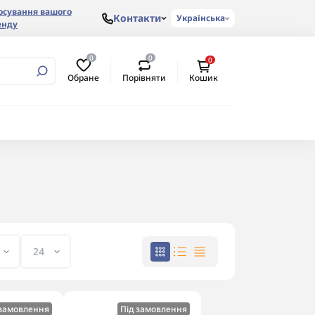
осування вашого
Контакти
Українська
енду
0
0
0
Обране
Порівняти
Кошик
 замовлення
Під замовлення