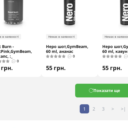
є в наявності
Немає в наявності
Немає в наявнос
 Burn -
Неро шот,GymBeam,
Неро шот,G
tPink,GymBeam,
60 ml, ананас
60 ml, кавун
апс, :_
0
0
 грн.
55 грн.
55 грн.
Показати ще
1
2
3
>
>|