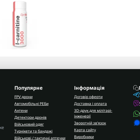
Популярне
Інформація
FPV дрони
Договір оферти
Автомобільні РЕБи
Доставка і оплата
Антени
3D-друк для мілітарі-
інженерії
Детектори дронів
Зворотній зв’язок
Військовий одяг
ке
Карта сайту
Турнікети та бандажі
Виробники
Військові / тактичні аптечки