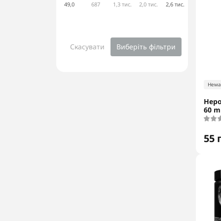
49,0
687
1,3 тис.
2,0 тис.
2,6 тис.
Скасувати
Виберіть фільтри
Нема
Неро
60 m
55 