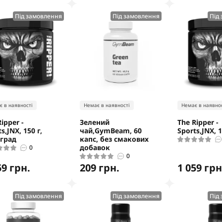
Під замовлення
Під замовлення
Під
є в наявності
Немає в наявності
Немає в наявнос
ipper -
Зелений
The Ripper -
s,JNX, 150 г,
чай,GymBeam, 60
Sports,JNX, 
град
капс, без смакових
добавок
0
0
59 грн.
209 грн.
1 059 грн
Під замовлення
Під замовлення
Під