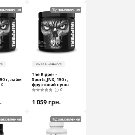
 замовлення
Під замовлення
ті
Немає в наявності
The Ripper -
150 г, лайм
Sports,JNX, 150 г,
фруктовий пунш
0
0
.
1 059 грн.
 замовлення
Під замовлення