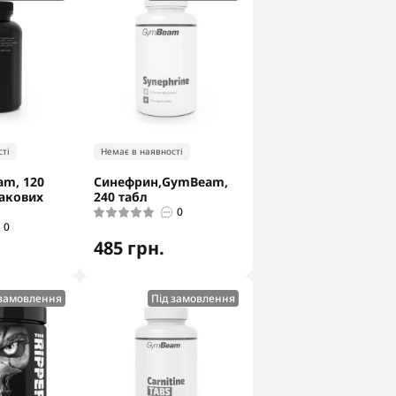
ті
Немає в наявності
am, 120
Синефрин,GymBeam,
макових
240 табл
0
0
485 грн.
 замовлення
Під замовлення