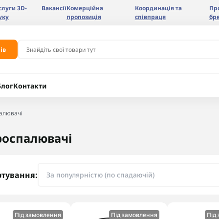
слуги 3D-
Вакансії
Комерційна
Координація та
Пр
уку
пропозиція
співпраця
бр
ів
Блог
Контакти
алювачі
оспалювачі
ртування:
Під замовлення
Під замовлення
Під