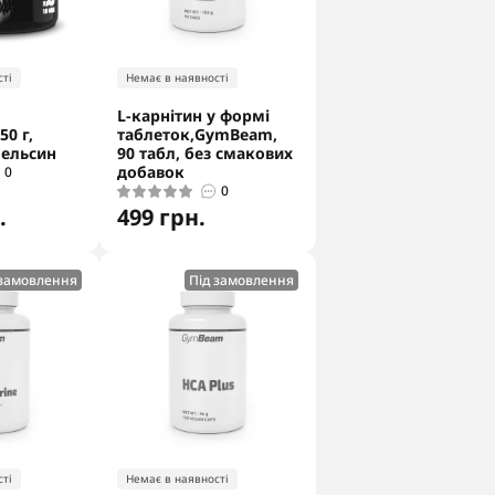
ті
Немає в наявності
L-карнітин у формі
50 г,
таблеток,GymBeam,
пельсин
90 табл, без смакових
добавок
0
0
.
499 грн.
 замовлення
Під замовлення
ті
Немає в наявності