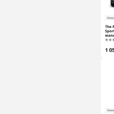
Нема
The R
Sport
мал
1 0
Нема