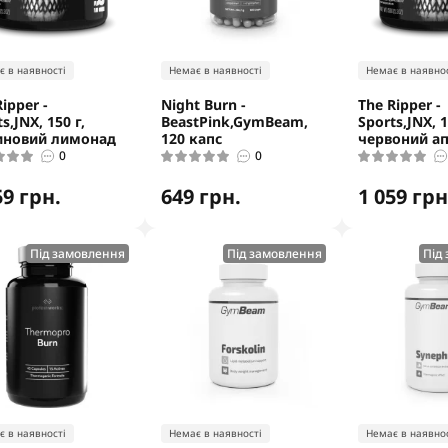
є в наявності
Немає в наявності
Немає в наявнос
ipper -
Night Burn -
The Ripper -
s,JNX, 150 г,
BeastPink,GymBeam,
Sports,JNX, 1
иновий лимонад
120 капс
червоний а
0
0
59 грн.
649 грн.
1 059 грн
Під замовлення
Під замовлення
Під
є в наявності
Немає в наявності
Немає в наявнос