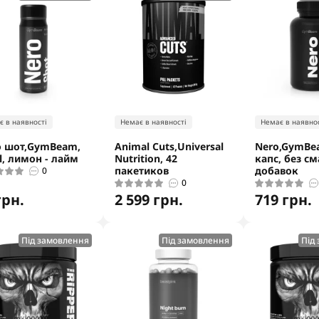
є в наявності
Немає в наявності
Немає в наявнос
 шот,GymBeam,
Animal Cuts,Universal
Nero,GymBe
l, лимон - лайм
Nutrition, 42
капс, без с
пакетиков
добавок
0
0
грн.
2 599 грн.
719 грн.
Під замовлення
Під замовлення
Під