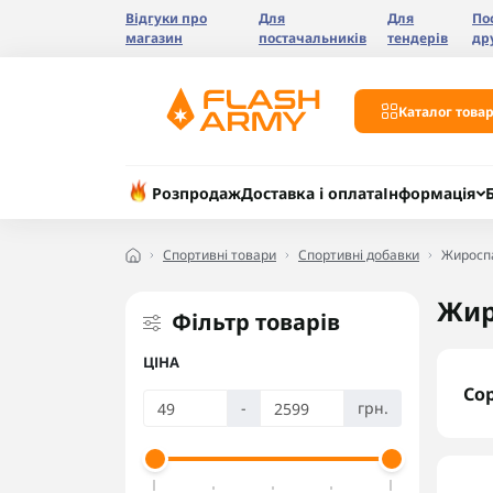
Відгуки про
Для
Для
По
магазин
постачальників
тендерів
др
Каталог товар
Розпродаж
Доставка і оплата
Інформація
Спортивні товари
Спортивні добавки
Жиросп
Жир
Фільтр товарів
ЦІНА
Со
-
грн.