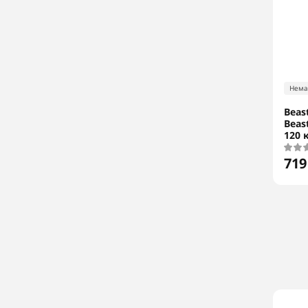
Нема
Beast
Beas
120 к
719