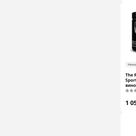
Нема
The R
Sport
вино
1 0