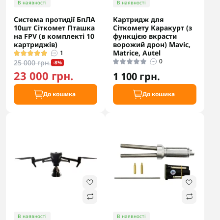
В наявності
В наявності
Cистема протидії БпЛА
Картридж для
10шт Cіткомет Пташка
Сіткомету Каракурт (з
на FPV (в комплекті 10
функцією вкрасти
картриджів)
ворожий дрон) Mavic,
Matrice, Autel
1
0
25 000 грн.
-8%
23 000 грн.
1 100 грн.
До кошика
До кошика
В наявності
В наявності