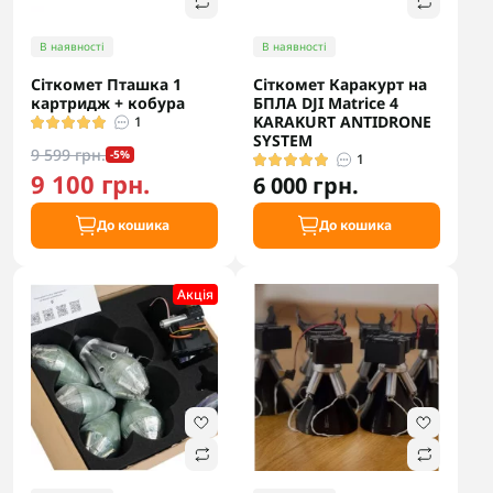
В наявності
В наявності
Сіткомет Пташка 1
Сіткомет Каракурт на
картридж + кобура
БПЛА DJI Matrice 4
KARAKURT ANTIDRONE
1
SYSTEM
9 599 грн.
-5%
1
9 100 грн.
6 000 грн.
До кошика
До кошика
Акцiя