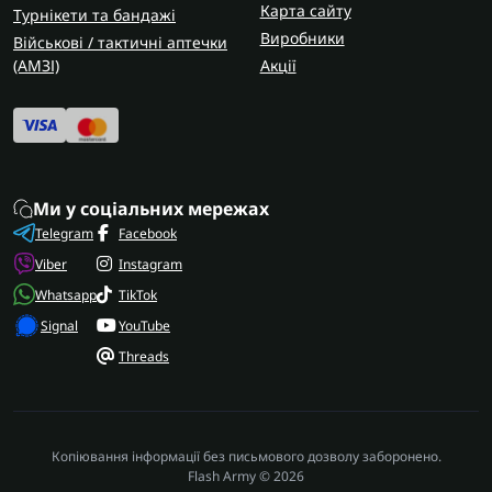
Карта сайту
Турнікети та бандажі
для LuckyStrike
Сіткомети для Matrice
Сіткомети
Виробники
Військові / тактичні аптечки
для Mavic
Сіткомети для Mavic 2
Сіткомети для
(AMЗІ)
Акції
Mavic 3
Сіткомети для гексакоптера
Сіткомети
для крила
Комплектація:
Сіткомети із запасними
картриджами
Сіткомети з кейсом
Сіткомети з
кобурою
Картриджі для сіткометів
Кількість пострілів:
Одноразові сіткомети
Ми у соціальних мережах
Багаторазові сіткомети
Telegram
Facebook
Тип:
Піхотні сіткомети
Сіткометри для дронів
Viber
Instagram
Whatsapp
TikTok
Signal
YouTube
Threads
Копіювання інформації без письмового дозволу заборонено.
Flash Army © 2026