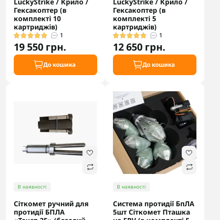
LuckyStrike / Крило /
LuckyStrike / Крило /
Гексакоптер (в
Гексакоптер (в
комплекті 10
комплекті 5
картриджів)
картриджів)
1
1
19 550 грн.
12 650 грн.
До кошика
До кошика
В наявності
В наявності
Сіткомет ручний для
Cистема протидії БпЛА
протидії БПЛА
5шт Cіткомет Пташка