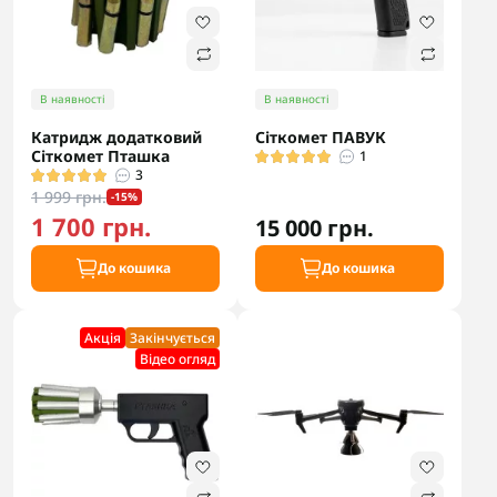
В наявності
В наявності
Катридж додатковий
Сіткомет ПАВУК
Сіткомет Пташка
1
3
1 999 грн.
-15%
1 700 грн.
15 000 грн.
До кошика
До кошика
Акцiя
Закінчується
Відео огляд