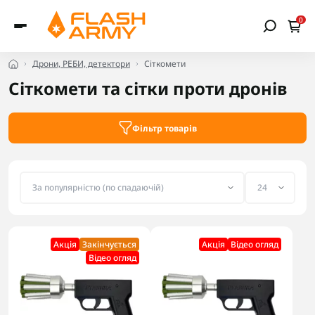
0
Дрони, РЕБИ, детектори
Сіткомети
Сіткомети та сітки проти дронів
Фільтр товарів
Акцiя
Закінчується
Акцiя
Відео огляд
Відео огляд