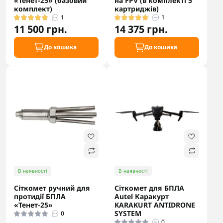
«Тенет-25» (базовий
на FPV (в комплекті 5
комплект)
картриджів)
1
1
11 500 грн.
14 375 грн.
До кошика
До кошика
В наявності
В наявності
Сіткомет ручний для
Сіткомет для БПЛА
протидії БПЛА
Autel Каракурт
«Тенет-25»
KARAKURT ANTIDRONE
SYSTEM
0
0