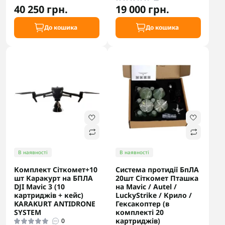
40 250 грн.
19 000 грн.
До кошика
До кошика
В наявності
В наявності
Комплект Сіткомет+10
Система протидії БпЛА
шт Каракурт на БПЛА
20шт Сіткомет Пташка
DJI Mavic 3 (10
на Mavic / Autel /
картриджів + кейс)
LuckyStrike / Крило /
KARAKURT ANTIDRONE
Гексакоптер (в
SYSTEM
комплекті 20
картриджів)
0