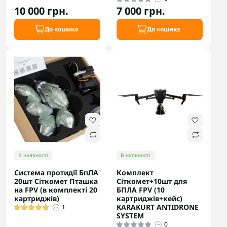
10 000 грн.
7 000 грн.
До кошика
До кошика
В наявності
В наявності
Cистема протидії БпЛА
Комплект
20шт Cіткомет Пташка
Сіткомет+10шт для
на FPV (в комплекті 20
БПЛА FPV (10
картриджів)
картриджів+кейс)
KARAKURT ANTIDRONE
1
SYSTEM
0