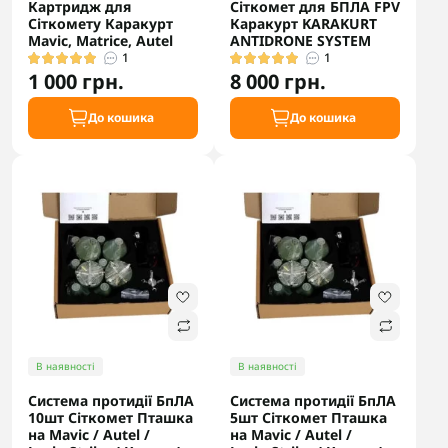
Картридж для
Сіткомет для БПЛА FPV
Сіткомету Каракурт
Каракурт KARAKURT
Mavic, Matrice, Autel
ANTIDRONE SYSTEM
1
1
1 000 грн.
8 000 грн.
До кошика
До кошика
В наявності
В наявності
Система протидії БпЛА
Система протидії БпЛА
10шт Сіткомет Пташка
5шт Сіткомет Пташка
на Mavic / Autel /
на Mavic / Autel /