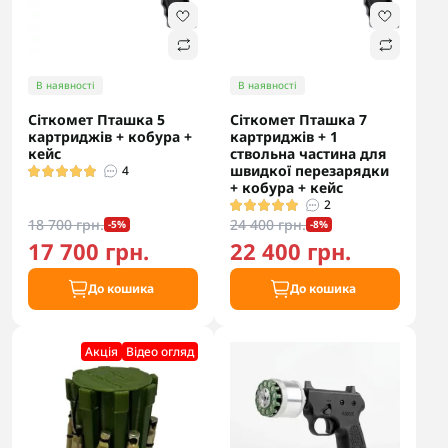
В наявності
В наявності
Сіткомет Пташка 5
Сіткомет Пташка 7
картриджів + кобура +
картриджів + 1
кейс
ствольна частина для
швидкої перезарядки
4
+ кобура + кейс
2
18 700 грн.
24 400 грн.
-5%
-8%
17 700 грн.
22 400 грн.
До кошика
До кошика
Акцiя
Відео огляд