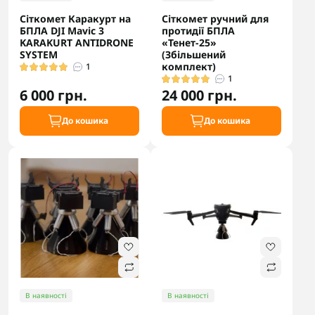
Сіткомет Каракурт на
Сіткомет ручний для
БПЛА DJI Mavic 3
протидії БПЛА
KARAKURT ANTIDRONE
«Тенет-25»
SYSTEM
(Збільшений
комплект)
1
1
6 000 грн.
24 000 грн.
До кошика
До кошика
В наявності
В наявності